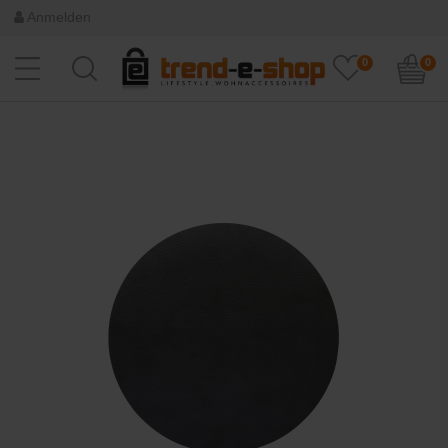
Anmelden
0
0