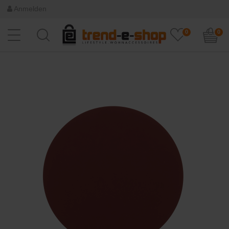
Anmelden
0
0