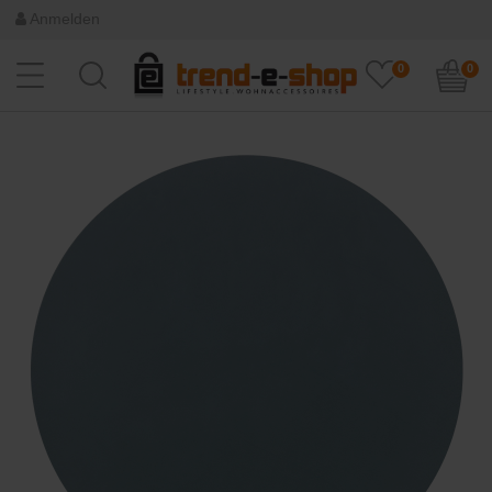
Anmelden
0
0