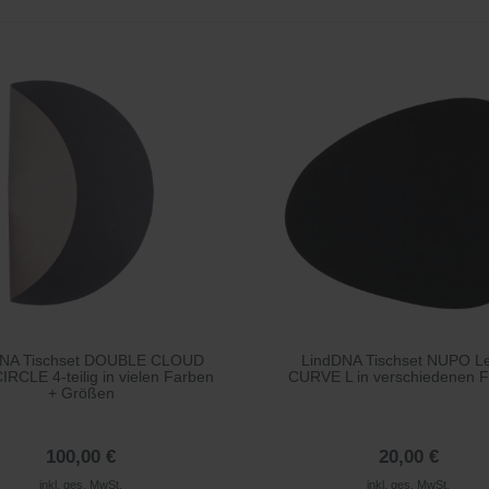
DNA Tischset DOUBLE CLOUD
LindDNA Tischset NUPO L
IRCLE 4-teilig in vielen Farben
CURVE L in verschiedenen 
+ Größen
100,00 €
20,00 €
inkl. ges. MwSt.
inkl. ges. MwSt.