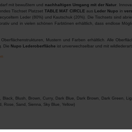
Bedarf mit bewußtem und
nachhaltigen Umgang mit der Natur
. Innov
endes Tischset Platzset
TABLE MAT CIRCLE
aus
Leder Nupo
in
ver
 recyceltem Leder (80%) und Kautschuk (20%). Die Tischsets sind abri
orativ und in vielen schönen Farbtönen erhältlich, dass endlose Mögl
Oberflächenstrukturen, Mustern und Farben erhältlich. Alle Oberfläc
g. Die
Nupo Lederoberfläche
ist unverwechselbar und mit wildlederart
en
 Black, Blush, Brown, Curry, Dark Blue, Dark Brown, Dark Green, Ligh
d, Rose, Sand, Sienna, Sky Blue, Yellow)