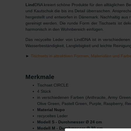
Lind
DNA kreiert schöne Produkte für den alltäglichen 
und Kautschuk die bis ins Detail überraschen. Ansprech
hergestellt und entworfen in Dänemark. Nachhaltig aus
gereinigt werden. Die runde Form der Tischsets ist dek
harmonisch in den Wohnbereich einfügen.
Das recycelte Leder von LindDNA ist in verschiedenen 
Wasserbeständigkeit, Langlebigkeit und leichte Reinigun
►
Tischsets in attraktiven Formen, Materialien und Farb
Merkmale
Tischset CIRCLE
4 Stück
in verschiedenen Farben (A
nthracite
, Army Green,
Olive Green, Pastell Green, Purple, Raspberry, Re
Material Nupo
recyceltes Leder
Modell S - Durchmesser Ø 24 cm
Modell M - Durchmesser Ø 30 cm