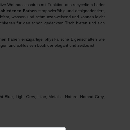
ative Wohnaccessoires mit Funktion aus recyceltem Leder
schiedenen Farben
strapazierfähig und designorientiert,
ebfest, wasser- und schmutzabweisend und können leicht
ichkeiten für den schön gedeckten Tisch bieten und sich
hen haben einzigartige physikalische Eigenschaften wie
igen und exklusiven Look der elegant und zeitlos ist.
t Blue, Light Grey, Lilac, Metallic, Nature, Nomad Grey,