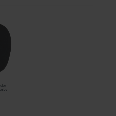
eder
Farben