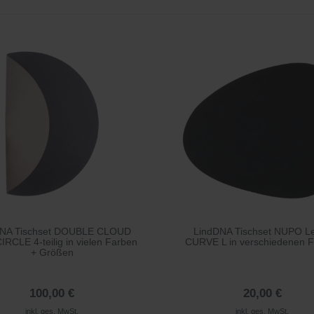
DNA Tischset DOUBLE CLOUD
LindDNA Tischset NUPO L
IRCLE 4-teilig in vielen Farben
CURVE L in verschiedenen 
+ Größen
100,00 €
20,00 €
inkl. ges. MwSt.
inkl. ges. MwSt.