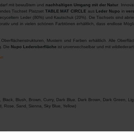
Bedarf mit bewußtem und
nachhaltigen Umgang mit der Natur
. Innov
endes Tischset Platzset
TABLE MAT CIRCLE
aus
Leder Nupo
in
ver
 recyceltem Leder (80%) und Kautschuk (20%). Die Tischsets sind abri
orativ und in vielen schönen Farbtönen erhältlich, dass endlose Mögl
Oberflächenstrukturen, Mustern und Farben erhältlich. Alle Oberfläc
g. Die
Nupo Lederoberfläche
ist unverwechselbar und mit wildlederart
en
 Black, Blush, Brown, Curry, Dark Blue, Dark Brown, Dark Green, Ligh
d, Rose, Sand, Sienna, Sky Blue, Yellow)