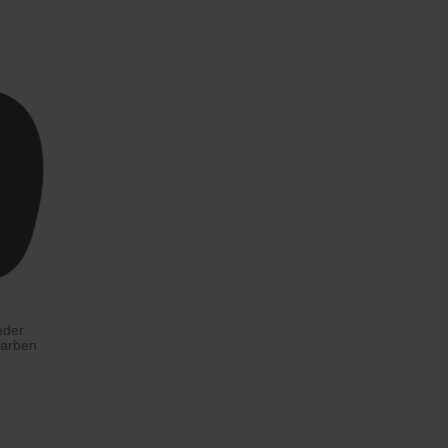
eder
Farben