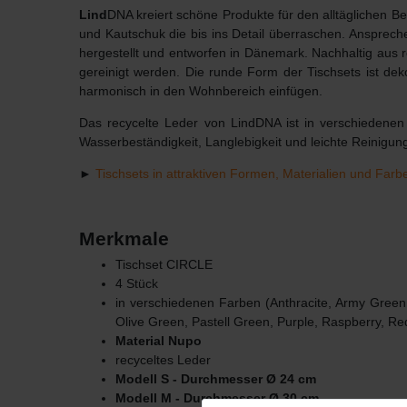
Lind
DNA kreiert schöne Produkte für den alltäglichen 
und Kautschuk die bis ins Detail überraschen. Ansprech
hergestellt und entworfen in Dänemark. Nachhaltig aus
gereinigt werden. Die runde Form der Tischsets ist dek
harmonisch in den Wohnbereich einfügen.
Das recycelte Leder von LindDNA ist in verschiedenen 
Wasserbeständigkeit, Langlebigkeit und leichte Reinigun
►
Tischsets in attraktiven Formen, Materialien und Farb
Merkmale
Tischset CIRCLE
4 Stück
in verschiedenen Farben (A
nthracite
, Army Green,
Olive Green, Pastell Green, Purple, Raspberry, Re
Material Nupo
recyceltes Leder
Modell S - Durchmesser Ø 24 cm
Modell M - Durchmesser Ø 30 cm