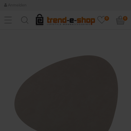
Anmelden
0
0