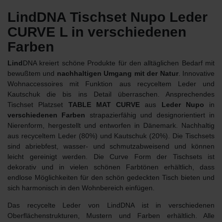
LindDNA Tischset Nupo Leder
CURVE L in verschiedenen
Farben
Lind
DNA kreiert schöne Produkte für den alltäglichen Bedarf mit
bewußtem und
nachhaltigen Umgang mit der Natur
. Innovative
Wohnaccessoires mit Funktion aus recyceltem Leder und
Kautschuk die bis ins Detail überraschen. Ansprechendes
Tischset Platzset
TABLE MAT CURVE
aus
Leder Nupo
in
verschiedenen Farben
strapazierfähig und designorientiert in
Nierenform, hergestellt und entworfen in Dänemark. Nachhaltig
aus recyceltem Leder (80%) und Kautschuk (20%). Die Tischsets
sind abriebfest, wasser- und schmutzabweisend und können
leicht gereinigt werden. Die Curve Form der Tischsets ist
dekorativ und in vielen schönen Farbtönen erhältlich, dass
endlose Möglichkeiten für den schön gedeckten Tisch bieten und
sich harmonisch in den Wohnbereich einfügen.
Das recycelte Leder von LindDNA ist in verschiedenen
Oberflächenstrukturen, Mustern und Farben erhältlich. Alle