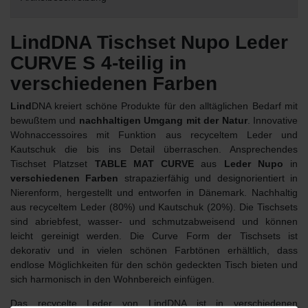
LindDNA Tischset Nupo Leder
CURVE S 4-teilig in
verschiedenen Farben
Lind
DNA kreiert schöne Produkte für den alltäglichen Bedarf mit
bewußtem und
nachhaltigen Umgang mit der Natur
. Innovative
Wohnaccessoires mit Funktion aus recyceltem Leder und
Kautschuk die bis ins Detail überraschen. Ansprechendes
Tischset Platzset
TABLE MAT CURVE
aus
Leder Nupo
in
verschiedenen Farben
strapazierfähig und designorientiert in
Nierenform, hergestellt und entworfen in Dänemark. Nachhaltig
aus recyceltem Leder (80%) und Kautschuk (20%). Die Tischsets
sind abriebfest, wasser- und schmutzabweisend und können
leicht gereinigt werden. Die Curve Form der Tischsets ist
dekorativ und in vielen schönen Farbtönen erhältlich, dass
endlose Möglichkeiten für den schön gedeckten Tisch bieten und
sich harmonisch in den Wohnbereich einfügen.
Das recycelte Leder von LindDNA ist in verschiedenen