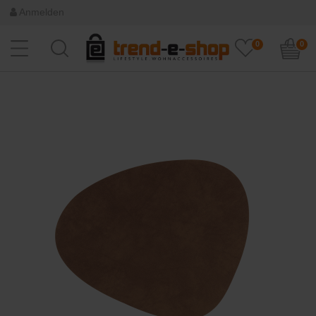
Anmelden
0
0