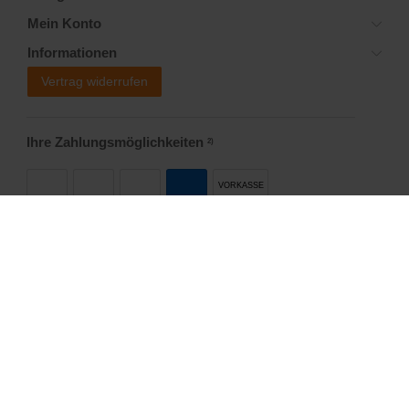
Mein Konto
Informationen
Vertrag widerrufen
Ihre Zahlungsmöglichkeiten
2)
VORKASSE
Versandoptionen
Social Media
Startseite
Allgemeine Geschäftsbedingungen
Widerrufsrecht
Datenschutzerklärung
Impressum
Copyright © 2008-2019 Trend-E-Shop. Alle Rechte vorbehalten.
Powered by
webimpact.io