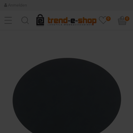
Anmelden
0
0