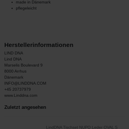
made in Dänemark
pflegeleicht
Herstellerinformationen
LIND DNA
Lind DNA
Marselis Boulevard
9
8000
Arrhus
Dänemark
INFO@LINDDNA.COM
+45 20737979
www.Linddna.com
Zuletzt angesehen
LindDNA Tischset NUPO Leder OVAL S