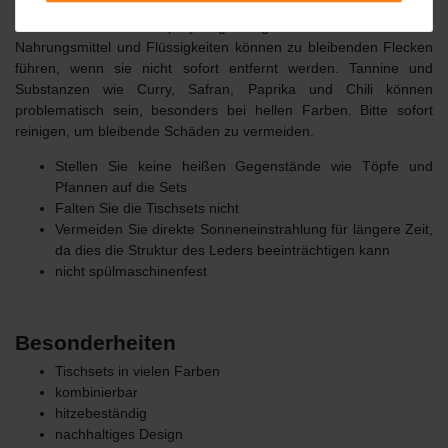
Tischsets und Glasuntersetzer können einfach mit einem feuchten
Tuch und Fensterspray gereinigt werden.
Bestimmte
Nahrungsmittel und Flüssigkeiten können zu bleibenden Flecken
führen, wenn sie nicht sofort entfernt werden.
Tannine und
Substanzen wie Curry, Safran, Paprika und Chili können
problematisch sein, besonders bei hellen Farben.
Bitte sofort
reinigen, um bleibende Schäden zu vermeiden.
Stellen Sie keine heißen Gegenstände wie Töpfe und
Pfannen auf die Sets
Falten Sie die Tischsets nicht
Vermeiden Sie direkte Sonneneinstrahlung für längere Zeit,
da dies die Struktur des Leders beeinträchtigen kann
nicht spülmaschinenfest
Besonderheiten
Tischsets in vielen Farben
kombinierbar
hitzebeständig
nachhaltiges Design