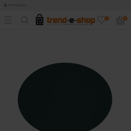
Anmelden
0
0