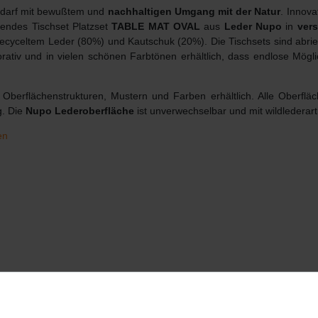
Bedarf mit bewußtem und
nachhaltigen Umgang mit der Natur
. Innov
hendes Tischset Platzset
TABLE MAT OVAL
aus
Leder Nupo
in
ver
 recyceltem Leder (80%) und Kautschuk (20%). Die Tischsets sind abri
orativ und in vielen schönen Farbtönen erhältlich, dass endlose Mögl
Oberflächenstrukturen, Mustern und Farben erhältlich. Alle Oberfläc
g. Die
Nupo Lederoberfläche
ist unverwechselbar und mit wildlederart
en