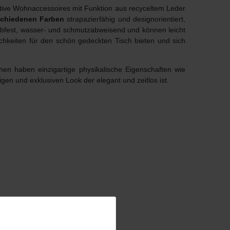
ative Wohnaccessoires mit Funktion aus recyceltem Leder
schiedenen Farben
strapazierfähig und designorientiert,
ebfest, wasser- und schmutzabweisend und können leicht
ichkeiten für den schön gedeckten Tisch bieten und sich
hen haben einzigartige physikalische Eigenschaften wie
igen und exklusiven Look der elegant und zeitlos ist.