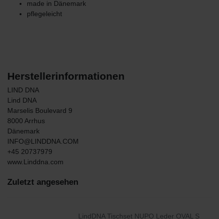
made in Dänemark
pflegeleicht
Herstellerinformationen
LIND DNA
Lind DNA
Marselis Boulevard
9
8000
Arrhus
Dänemark
INFO@LINDDNA.COM
+45 20737979
www.Linddna.com
Zuletzt angesehen
LindDNA Tischset NUPO Leder OVAL S