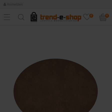
Anmelden
0
0