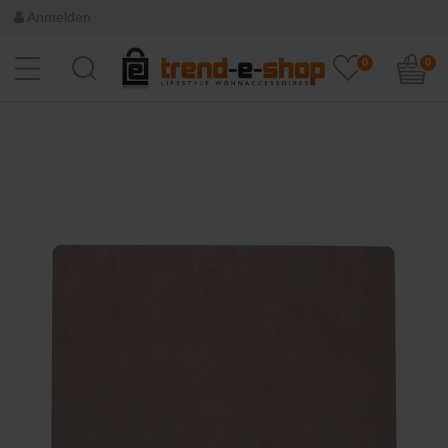
Anmelden
0
0