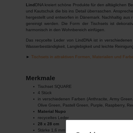
Lind
DNA kreiert schöne Produkte für den alltäglichen 
und Kautschuk die bis ins Detail überraschen. Ansprech
hergestellt und entworfen in Dänemark. Nachhaltig aus
gereinigt werden. Die Form der Tischsets ist dekorat
harmonisch in den Wohnbereich einfügen.
Das recycelte Leder von LindDNA ist in verschiedenen 
Wasserbeständigkeit, Langlebigkeit und leichte Reinigun
►
Tischsets in attraktiven Formen, Materialien und Farb
Merkmale
Tischset SQUARE
4 Stück
in verschiedenen Farben (A
nthracite
, Army Green,
Olive Green, Pastell Green, Purple, Raspberry, Re
Material Nupo
recyceltes Leder
28 x 28 cm
Stärke 1,6 mm