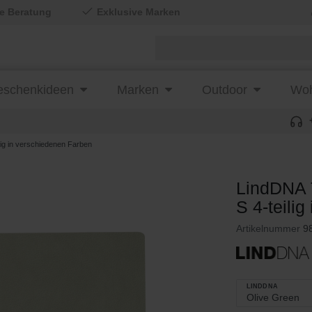
le Beratung
Exklusive Marken
schenkideen
Marken
Outdoor
Woh
g in verschiedenen Farben
LindDNA
S 4-teili
Artikelnummer
9
LINDDNA