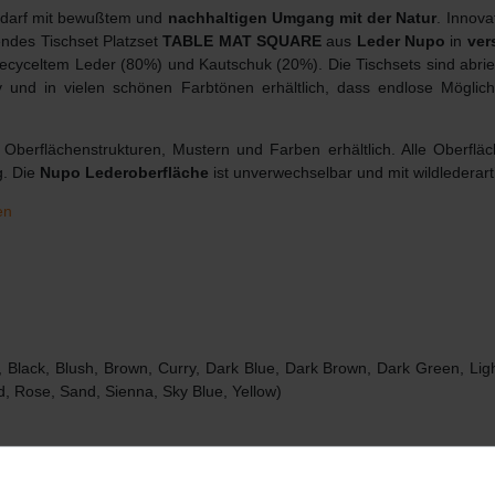
Bedarf mit bewußtem und
nachhaltigen Umgang mit der Natur
. Innov
endes Tischset Platzset
TABLE MAT SQUARE
aus
Leder Nupo
in
ver
 recyceltem Leder (80%) und Kautschuk (20%). Die Tischsets sind abri
iv und in vielen schönen Farbtönen erhältlich, dass endlose Möglic
Oberflächenstrukturen, Mustern und Farben erhältlich. Alle Oberfläc
g. Die
Nupo Lederoberfläche
ist unverwechselbar und mit wildlederart
en
 Black, Blush, Brown, Curry, Dark Blue, Dark Brown, Dark Green, Light
d, Rose, Sand, Sienna, Sky Blue, Yellow)