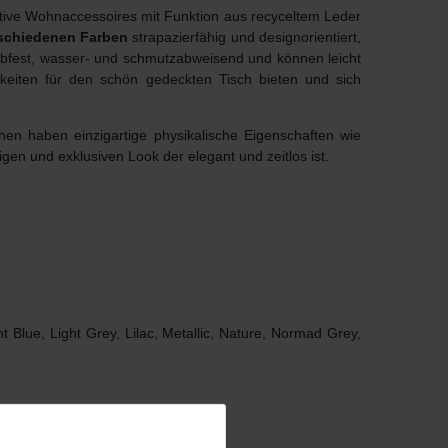
ative Wohnaccessoires mit Funktion aus recyceltem Leder
schiedenen Farben
strapazierfähig und designorientiert,
ebfest, wasser- und schmutzabweisend und können leicht
hkeiten für den schön gedeckten Tisch bieten und sich
hen haben einzigartige physikalische Eigenschaften wie
igen und exklusiven Look der elegant und zeitlos ist.
 Blue, Light Grey, Lilac, Metallic, Nature, Normad Grey,