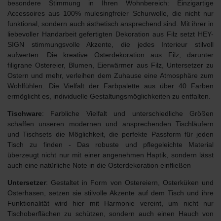
besondere Stimmung in Ihren Wohnbereich: Einzigartige
Accessoires aus 100% mulesingfreier Schurwolle, die nicht nur
funktional, sondern auch ästhetisch ansprechend sind. Mit ihrer in
liebevoller Handarbeit gefertigten Dekoration aus Filz setzt HEY-
SIGN stimmungsvolle Akzente, die jedes Interieur stilvoll
aufwerten. Die kreative Osterdekoration aus Filz, darunter
filigrane Ostereier, Blumen, Eierwärmer aus Filz, Untersetzer zu
Ostern und mehr, verleihen dem Zuhause eine Atmosphäre zum
Wohlfühlen. Die Vielfalt der Farbpalette aus über 40 Farben
ermöglicht es, individuelle Gestaltungsmöglichkeiten zu entfalten.
Tischware
: Farbliche Vielfalt und unterschiedliche Größen
schaffen unseren modernen und ansprechenden Tischläufern
und Tischsets die Möglichkeit, die perfekte Passform für jeden
Tisch zu finden - Das robuste und pflegeleichte Material
überzeugt nicht nur mit einer
angenehmen Haptik
, sondern lässt
auch eine natürliche Note in die Osterdekoration einfließen
Untersetzer
: Gestaltet in Form von Ostereiern, Osterküken und
Osterhasen, setzen sie stilvolle Akzente auf dem Tisch und ihre
Funktionalität wird hier mit Harmonie vereint, um nicht nur
Tischoberflächen zu schützen, sondern auch einen Hauch von