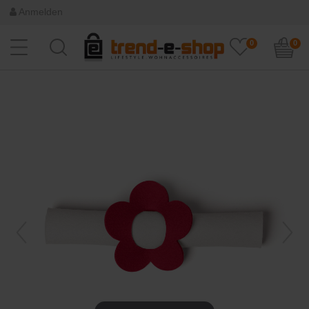
Anmelden
0
0