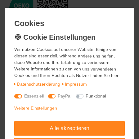
Cookies
Cookies
Wir nutzen Cookies auf unserer Website. Einige von
Wir nutzen Cookies auf unserer Website. Einige von
diesen sind essenziell, während andere uns helfen,
diesen sind essenziell, während andere uns helfen,
diese Website und Ihre Erfahrung zu verbessern.
diese Website und Ihre Erfahrung zu verbessern.
Weitere Informationen zu den von uns verwendeten
Weitere Informationen zu den von uns verwendeten
Cookies und Ihren Rechten als Nutzer finden Sie hier:
Cookies und Ihren Rechten als Nutzer finden Sie hier:
Daten­schutz­erklärung
Daten­schutz­erklärung
Impressum
Impressum
Essenziell
Essenziell
PayPal
PayPal
Funktional
Funktional
Aufgrund der Lichtverhältnisse bei der Produktfotografie und
Weitere Einstellungen
Weitere Einstellungen
unterschiedlichen Bildschirmeinstellungen kann es dazu kommen,
dass die Farbe des Produktes nicht authentisch wiedergegeben
wird. Bitte beachten Sie, dass die Farbe auf Ihrem Bildschirm von
Alle akzeptieren
Alle akzeptieren
dem tatsächlichen Produkt abweichen kann. Geringfügige