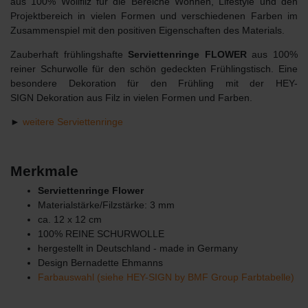
aus 100% Wollfilz für die Bereiche Wohnen, Lifestyle und den
Projektbereich in vielen Formen und verschiedenen Farben im
Zusammenspiel mit den positiven Eigenschaften des Materials.
Zauberhaft frühlingshafte
Serviettenringe FLOWER
aus 100%
reiner Schurwolle für den schön gedeckten Frühlingstisch. Eine
besondere Dekoration für den Frühling mit der HEY-
SIGN
Dekoration aus Filz
in vielen Formen und Farben.
►
weitere Serviettenringe
Merkmale
Serviettenringe Flower
Materialstärke/Filzstärke: 3 mm
ca. 12 x 12 cm
100% REINE SCHURWOLLE
hergestellt in Deutschland - made in Germany
Design Bernadette Ehmanns
Farbauswahl (siehe HEY-SIGN by BMF Group Farbtabelle)