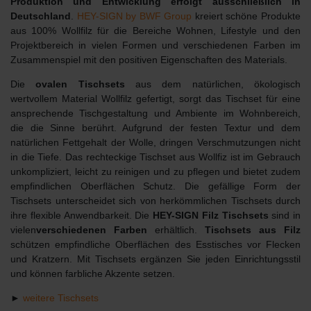
Produktion und Entwicklung erfolgt ausschließlich in
Deutschland
.
HEY-SIGN by BWF Group
kreiert schöne Produkte
aus 100% Wollfilz für die Bereiche Wohnen, Lifestyle und den
Projektbereich in vielen Formen und verschiedenen Farben im
Zusammenspiel mit den positiven Eigenschaften des Materials.
Die
ovalen Tischsets
aus dem natürlichen, ökologisch
wertvollem Material Wollfilz gefertigt, sorgt das Tischset für eine
ansprechende Tischgestaltung und Ambiente im Wohnbereich,
die die Sinne berührt. Aufgrund der festen Textur und dem
natürlichen Fettgehalt der Wolle, dringen Verschmutzungen nicht
in die Tiefe. Das rechteckige Tischset aus Wollfiz ist im Gebrauch
unkompliziert, leicht zu reinigen und zu pflegen und bietet zudem
empfindlichen Oberflächen Schutz. Die gefällige Form der
Tischsets unterscheidet sich von herkömmlichen Tischsets durch
ihre flexible Anwendbarkeit. Die
HEY-SIGN Filz Tischsets
sind in
vielen
verschiedenen
Farben
erhältlich.
Tischsets aus Filz
schützen empfindliche Oberflächen des Esstisches vor Flecken
und Kratzern. Mit Tischsets ergänzen Sie jeden Einrichtungsstil
und können farbliche Akzente setzen.
►
weitere Tischsets