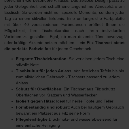
bereichern wie besondere Anlässe. Das zeitlose Design passt zu
jeder Gelegenheit und schafft eine angenehme Atmosphäre am
Esstisch. So werden nicht nur spezielle Momente, sondern jeder
Tag zu einem stilvollen Erlebnis. Eine umfangreiche Farbpalette
mit über 40 verschiedenen Farbnuancen eröffnet Ihnen die
Möglichkeit, Ihre Tischdekoration nach Ihren individuellen
Vorlieben zu gestalten. Egal, ob man dezente Töne bevorzugt
oder kräftige Akzente setzen möchten – ein
Filz Tischset bietet
die perfekte Farbvielfalt
für jeden Geschmack.
Elegante Tischdekoration
: Sie verleihen jedem Tisch eine
stilvolle Note
Tischkultur für jeden Anlass
: Von festlichen Tafeln bis hin
zum alltäglichen Gebrauch - Tischsets passend zu jedem
Anlass
Schutz für Oberflächen
: Ein Tischset aus Filz schützt
Oberflächen vor Kratzern und Wasserflecken
Isoliert gegen Hitze
: Ideal für heiße Töpfe und Teller
Formbeständig und robust
: Auch bei häufigem Gebrauch
bewahrt ein Platzset aus Filz seine Form
Pflegeleichtigkeit
: Schmutz- und wasserabweisend für
eine einfache Reinigung