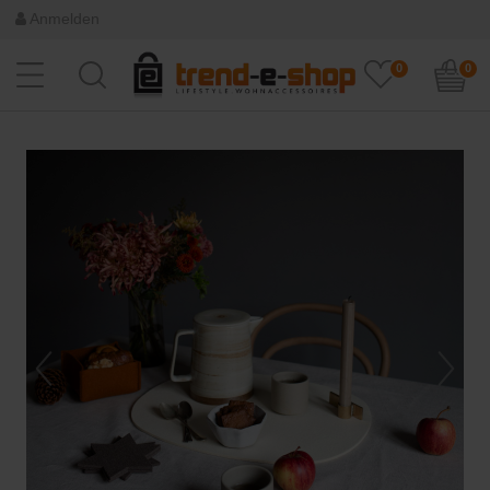
Anmelden
0
0