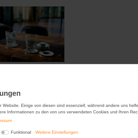
PI Glasuntersetzer Untersetzer
RINGS
r Website. Einige von diesen sind essenziell, während andere uns helf
r Website. Einige von diesen sind essenziell, während andere uns helf
49,90 €
ere Informationen zu den von uns verwendeten Cookies und Ihren Recht
ere Informationen zu den von uns verwendeten Cookies und Ihren Recht
inkl. ges. MwSt.
essum
essum
zzgl.
Versandkosten
Funktional
Funktional
Weitere Einstellungen
Weitere Einstellungen