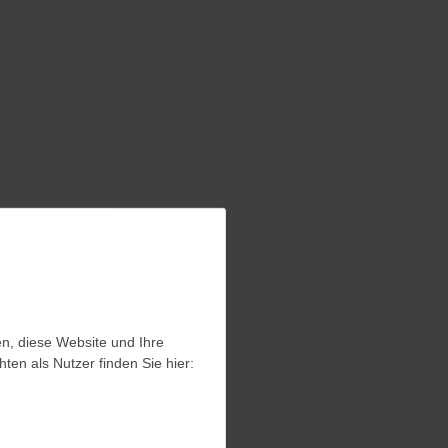
en, diese Website und Ihre
en, diese Website und Ihre
en als Nutzer finden Sie hier:
en als Nutzer finden Sie hier: