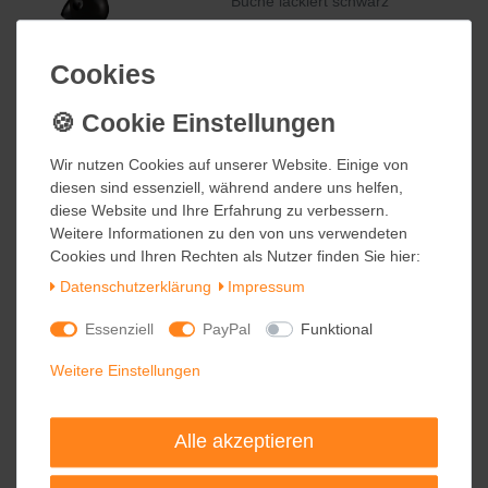
Buche lackiert schwarz
84,95 €
Cookies
Cookies
inkl. ges. MwSt.
Kostenloser Versand
Wir nutzen Cookies auf unserer Website. Einige von
Wir nutzen Cookies auf unserer Website. Einige von
diesen sind essenziell, während andere uns helfen,
diesen sind essenziell, während andere uns helfen,
Kay Bojesen Automobil Sedan Buche
rot lackiert 13 cm
diese Website und Ihre Erfahrung zu verbessern.
diese Website und Ihre Erfahrung zu verbessern.
Weitere Informationen zu den von uns verwendeten
Weitere Informationen zu den von uns verwendeten
59,95 €
Cookies und Ihren Rechten als Nutzer finden Sie hier:
Cookies und Ihren Rechten als Nutzer finden Sie hier:
Daten­schutz­erklärung
Daten­schutz­erklärung
Impressum
Impressum
inkl. ges. MwSt.
zzgl.
Versandkosten
Essenziell
Essenziell
PayPal
PayPal
Funktional
Funktional
Weitere Einstellungen
Weitere Einstellungen
Kay Bojesen Automobil Sedan Eiche 27
cm
Alle akzeptieren
Alle akzeptieren
109,95 €