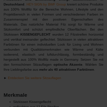
Deutschland
.
HEY-SIGN by BWF Group
kreiert schöne Produkte
aus 100% Wollfilz für die Bereiche Wohnen, Lifestyle und den
Projektbereich in vielen Formen und verschiedenen Farben im
Zusammenspiel mit den positiven Eigenschaften des
Materials. Das natürliche Material Filz sorgt für Wärme und
Sitzkomfort und schützt empfindliche Oberflächen. Bei den
Sitzkissen
KISSENGEFLECHT
wurden 12 Filzstreifen horizontal
und vertikal ineinander geflechtet. Sitzkissen in vielen attraktiven
Farbtönen für einen individuellen Look für Living und Wohnen
verbunden mit Qualitätsmerkmalen wie Wärme und Kälte
isolierend, elastisch und luftdurchlässig, formbeständig und
hergestellt aus 100% Wollfilz made in Germany. Setzen Sie mit
den formschönen Sitzauflagen
optische Akzente
. Wählen Sie
Ihre Lieblingsfarbe aus
mehr als 40 attraktiven Farbtönen
.
►
Entdecken Sie weitere Sitzauflagen
Merkmale
Sitzkissen Kissengeflecht
geflochten aus 12 Filz Streifen