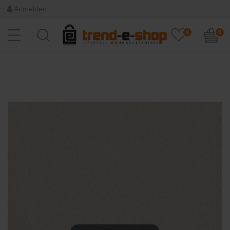
Anmelden
0
0