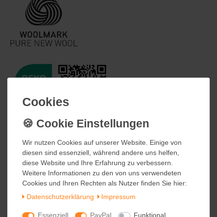
Cookies
Cookies
Wir nutzen Cookies auf unserer Website. Einige von
Wir nutzen Cookies auf unserer Website. Einige von
diesen sind essenziell, während andere uns helfen,
diesen sind essenziell, während andere uns helfen,
diese Website und Ihre Erfahrung zu verbessern.
diese Website und Ihre Erfahrung zu verbessern.
Weitere Informationen zu den von uns verwendeten
Weitere Informationen zu den von uns verwendeten
Cookies und Ihren Rechten als Nutzer finden Sie hier:
Cookies und Ihren Rechten als Nutzer finden Sie hier:
Daten­schutz­erklärung
Daten­schutz­erklärung
Impressum
Impressum
Essenziell
Essenziell
PayPal
PayPal
Funktional
Funktional