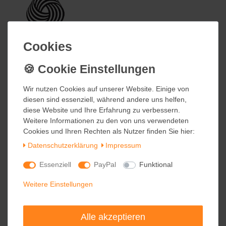
Cookies
Cookies
Wir nutzen Cookies auf unserer Website. Einige von
Wir nutzen Cookies auf unserer Website. Einige von
diesen sind essenziell, während andere uns helfen,
diesen sind essenziell, während andere uns helfen,
diese Website und Ihre Erfahrung zu verbessern.
diese Website und Ihre Erfahrung zu verbessern.
Weitere Informationen zu den von uns verwendeten
Weitere Informationen zu den von uns verwendeten
Cookies und Ihren Rechten als Nutzer finden Sie hier:
Cookies und Ihren Rechten als Nutzer finden Sie hier:
Daten­schutz­erklärung
Daten­schutz­erklärung
Impressum
Impressum
Essenziell
Essenziell
PayPal
PayPal
Funktional
Funktional
Weitere Einstellungen
Weitere Einstellungen
Alle akzeptieren
Alle akzeptieren