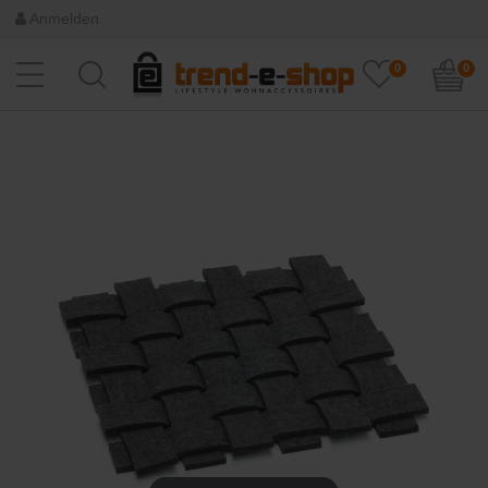
Anmelden
0
0