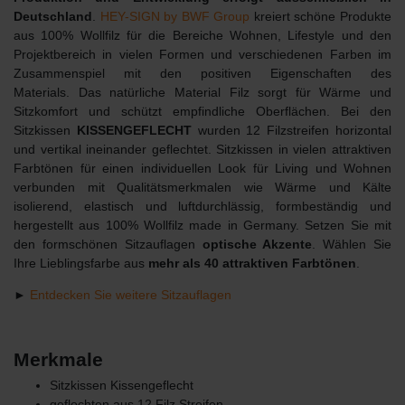
Deutschland
.
HEY-SIGN by BWF Group
kreiert schöne Produkte
aus 100% Wollfilz für die Bereiche Wohnen, Lifestyle und den
Projektbereich in vielen Formen und verschiedenen Farben im
Zusammenspiel mit den positiven Eigenschaften des
Materials. Das natürliche Material Filz sorgt für Wärme und
Sitzkomfort und schützt empfindliche Oberflächen. Bei den
Sitzkissen
KISSENGEFLECHT
wurden 12 Filzstreifen horizontal
und vertikal ineinander geflechtet. Sitzkissen in vielen attraktiven
Farbtönen für einen individuellen Look für Living und Wohnen
verbunden mit Qualitätsmerkmalen wie Wärme und Kälte
isolierend, elastisch und luftdurchlässig, formbeständig und
hergestellt aus 100% Wollfilz made in Germany. Setzen Sie mit
den formschönen Sitzauflagen
optische Akzente
. Wählen Sie
Ihre Lieblingsfarbe aus
mehr als 40 attraktiven Farbtönen
.
►
Entdecken Sie weitere Sitzauflagen
Merkmale
Sitzkissen Kissengeflecht
geflochten aus 12 Filz Streifen