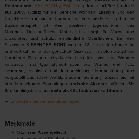
Deutschland
.
HEY-SIGN by BWF Group
kreiert schöne Produkte
aus 100% Wollfilz für die Bereiche Wohnen, Lifestyle und den
Projektbereich in vielen Formen und verschiedenen Farben im
Zusammenspiel mit den positiven Eigenschaften des
Materials. Das natürliche Material Filz sorgt für Wärme und
Sitzkomfort und schützt empfindliche Oberflächen. Bei den
Sitzkissen
KISSENGEFLECHT
wurden 12 Filzstreifen horizontal
und vertikal ineinander geflechtet. Sitzkissen in vielen attraktiven
Farbtönen für einen individuellen Look für Living und Wohnen
verbunden mit Qualitätsmerkmalen wie Wärme und Kälte
isolierend, elastisch und luftdurchlässig, formbeständig und
hergestellt aus 100% Wollfilz made in Germany. Setzen Sie mit
den formschönen Sitzauflagen
optische Akzente
. Wählen Sie
Ihre Lieblingsfarbe aus
mehr als 40 attraktiven Farbtönen
.
►
Entdecken Sie weitere Sitzauflagen
Merkmale
Sitzkissen Kissengeflecht
geflochten aus 12 Filz Streifen