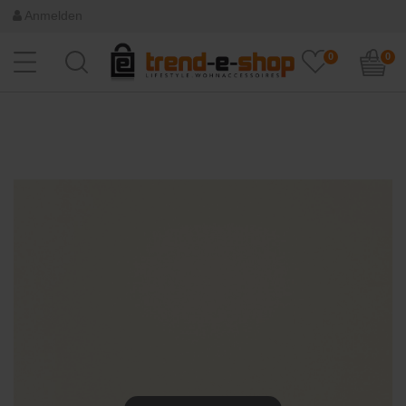
Anmelden
0
0