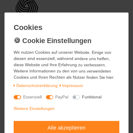
Cookies
Cookies
Wir nutzen Cookies auf unserer Website. Einige von
Wir nutzen Cookies auf unserer Website. Einige von
diesen sind essenziell, während andere uns helfen,
diesen sind essenziell, während andere uns helfen,
diese Website und Ihre Erfahrung zu verbessern.
diese Website und Ihre Erfahrung zu verbessern.
Weitere Informationen zu den von uns verwendeten
Weitere Informationen zu den von uns verwendeten
Cookies und Ihren Rechten als Nutzer finden Sie hier:
Cookies und Ihren Rechten als Nutzer finden Sie hier:
Daten­schutz­erklärung
Daten­schutz­erklärung
Impressum
Impressum
Essenziell
Essenziell
PayPal
PayPal
Funktional
Funktional
Weitere Einstellungen
Weitere Einstellungen
Alle akzeptieren
Alle akzeptieren