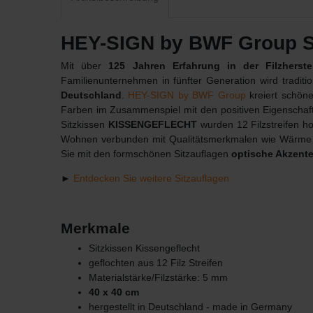
HEY-SIGN by BWF Group S
Mit über
125 Jahren Erfahrung in der Filzherste
Familienunternehmen in fünfter Generation wird tradit
Deutschland
.
HEY-SIGN by BWF Group
kreiert schöne
Farben im Zusammenspiel mit den positiven Eigenschafte
Sitzkissen
KISSENGEFLECHT
wurden 12 Filzstreifen hor
Wohnen verbunden mit Qualitätsmerkmalen wie Wärme und
Sie mit den formschönen Sitzauflagen
optische Akzent
►
Entdecken Sie weitere Sitzauflagen
Merkmale
Sitzkissen Kissengeflecht
geflochten aus 12 Filz Streifen
Materialstärke/Filzstärke: 5 mm
40 x 40 cm
hergestellt in Deutschland - made in Germany