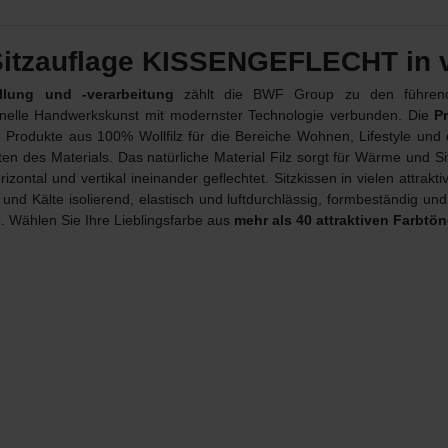
itzauflage KISSENGEFLECHT in v
llung und -verarbeitung
zählt die BWF Group zu den führende
ionelle Handwerkskunst mit modernster Technologie verbunden. Die
P
 Produkte aus 100% Wollfilz für die Bereiche Wohnen, Lifestyle und
n des Materials. Das natürliche Material Filz sorgt für Wärme und Si
izontal und vertikal ineinander geflechtet. Sitzkissen in vielen attrakt
 Kälte isolierend, elastisch und luftdurchlässig, formbeständig und
e
. Wählen Sie Ihre Lieblingsfarbe aus
mehr als 40 attraktiven Farbtö