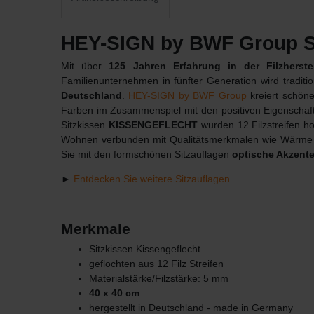
HEY-SIGN by BWF Group S
Mit über
125 Jahren Erfahrung in der Filzherste
Familienunternehmen in fünfter Generation wird tradit
Deutschland
.
HEY-SIGN by BWF Group
kreiert schöne
Farben im Zusammenspiel mit den positiven Eigenschafte
Sitzkissen
KISSENGEFLECHT
wurden 12 Filzstreifen hor
Wohnen verbunden mit Qualitätsmerkmalen wie Wärme und
Sie mit den formschönen Sitzauflagen
optische Akzent
►
Entdecken Sie weitere Sitzauflagen
Merkmale
Sitzkissen Kissengeflecht
geflochten aus 12 Filz Streifen
Materialstärke/Filzstärke: 5 mm
40 x 40 cm
hergestellt in Deutschland - made in Germany