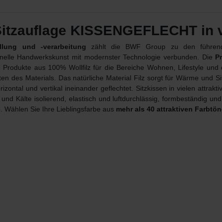
itzauflage KISSENGEFLECHT in v
llung und -verarbeitung
zählt die BWF Group zu den führende
ionelle Handwerkskunst mit modernster Technologie verbunden. Die
P
 Produkte aus 100% Wollfilz für die Bereiche Wohnen, Lifestyle und
n des Materials. Das natürliche Material Filz sorgt für Wärme und Si
izontal und vertikal ineinander geflechtet. Sitzkissen in vielen attrakt
 Kälte isolierend, elastisch und luftdurchlässig, formbeständig und
e
. Wählen Sie Ihre Lieblingsfarbe aus
mehr als 40 attraktiven Farbtö