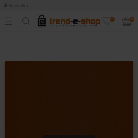
Anmelden
0
0