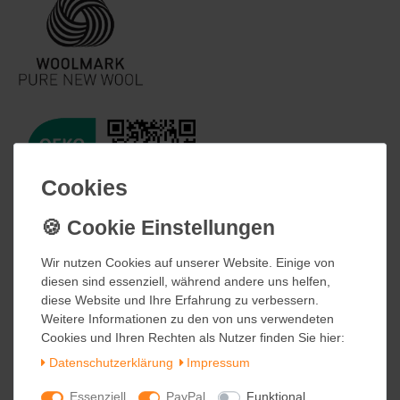
Cookies
Cookies
Wir nutzen Cookies auf unserer Website. Einige von
Wir nutzen Cookies auf unserer Website. Einige von
diesen sind essenziell, während andere uns helfen,
diesen sind essenziell, während andere uns helfen,
diese Website und Ihre Erfahrung zu verbessern.
diese Website und Ihre Erfahrung zu verbessern.
Weitere Informationen zu den von uns verwendeten
Weitere Informationen zu den von uns verwendeten
Cookies und Ihren Rechten als Nutzer finden Sie hier:
Cookies und Ihren Rechten als Nutzer finden Sie hier:
Daten­schutz­erklärung
Daten­schutz­erklärung
Impressum
Impressum
Essenziell
Essenziell
PayPal
PayPal
Funktional
Funktional