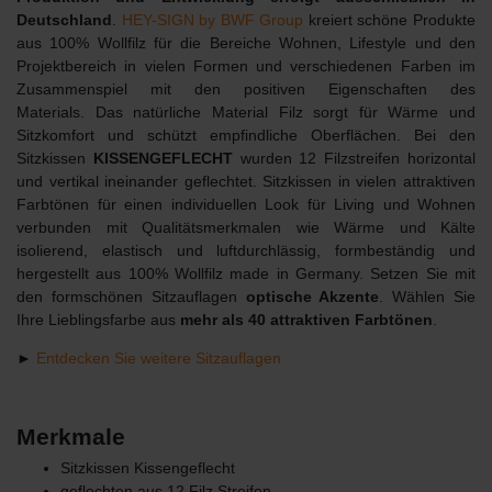
Deutschland
.
HEY-SIGN by BWF Group
kreiert schöne Produkte
aus 100% Wollfilz für die Bereiche Wohnen, Lifestyle und den
Projektbereich in vielen Formen und verschiedenen Farben im
Zusammenspiel mit den positiven Eigenschaften des
Materials. Das natürliche Material Filz sorgt für Wärme und
Sitzkomfort und schützt empfindliche Oberflächen. Bei den
Sitzkissen
KISSENGEFLECHT
wurden 12 Filzstreifen horizontal
und vertikal ineinander geflechtet. Sitzkissen in vielen attraktiven
Farbtönen für einen individuellen Look für Living und Wohnen
verbunden mit Qualitätsmerkmalen wie Wärme und Kälte
isolierend, elastisch und luftdurchlässig, formbeständig und
hergestellt aus 100% Wollfilz made in Germany. Setzen Sie mit
den formschönen Sitzauflagen
optische Akzente
. Wählen Sie
Ihre Lieblingsfarbe aus
mehr als 40 attraktiven Farbtönen
.
►
Entdecken Sie weitere Sitzauflagen
Merkmale
Sitzkissen Kissengeflecht
geflochten aus 12 Filz Streifen