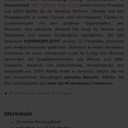
Deutschland
.
HEY-SIGN by BWF Group
kreiert schöne Produkte
aus 100% Wollfilz für die Bereiche Wohnen, Lifestyle und den
Projektbereich in vielen Formen und verschiedenen Farben im
Zusammenspiel mit den positiven Eigenschaften des
Materials. Das natürliche Material Filz sorgt für Wärme und
Sitzkomfort und schützt empfindliche Oberflächen. Bei den
Sitzkissen
KISSENGEFLECHT
wurden 12 Filzstreifen horizontal
und vertikal ineinander geflechtet. Sitzkissen in vielen attraktiven
Farbtönen für einen individuellen Look für Living und Wohnen
verbunden mit Qualitätsmerkmalen wie Wärme und Kälte
isolierend, elastisch und luftdurchlässig, formbeständig und
hergestellt aus 100% Wollfilz made in Germany. Setzen Sie mit
den formschönen Sitzauflagen
optische Akzente
. Wählen Sie
Ihre Lieblingsfarbe aus
mehr als 40 attraktiven Farbtönen
.
►
Entdecken Sie weitere Sitzauflagen
Merkmale
Sitzkissen Kissengeflecht
geflochten aus 12 Filz Streifen