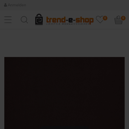
Anmelden
0
0