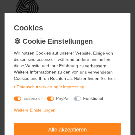
Cookies
Cookies
Wir nutzen Cookies auf unserer Website. Einige von
Wir nutzen Cookies auf unserer Website. Einige von
diesen sind essenziell, während andere uns helfen,
diesen sind essenziell, während andere uns helfen,
diese Website und Ihre Erfahrung zu verbessern.
diese Website und Ihre Erfahrung zu verbessern.
Weitere Informationen zu den von uns verwendeten
Weitere Informationen zu den von uns verwendeten
Cookies und Ihren Rechten als Nutzer finden Sie hier:
Cookies und Ihren Rechten als Nutzer finden Sie hier:
Daten­schutz­erklärung
Daten­schutz­erklärung
Impressum
Impressum
Essenziell
Essenziell
PayPal
PayPal
Funktional
Funktional
Weitere Einstellungen
Weitere Einstellungen
Alle akzeptieren
Alle akzeptieren