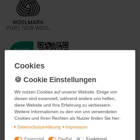
Cookies
Cookies
Wir nutzen Cookies auf unserer Website. Einige von
Wir nutzen Cookies auf unserer Website. Einige von
diesen sind essenziell, während andere uns helfen,
diesen sind essenziell, während andere uns helfen,
diese Website und Ihre Erfahrung zu verbessern.
diese Website und Ihre Erfahrung zu verbessern.
Weitere Informationen zu den von uns verwendeten
Weitere Informationen zu den von uns verwendeten
Cookies und Ihren Rechten als Nutzer finden Sie hier:
Cookies und Ihren Rechten als Nutzer finden Sie hier:
Daten­schutz­erklärung
Daten­schutz­erklärung
Impressum
Impressum
Essenziell
Essenziell
PayPal
PayPal
Funktional
Funktional