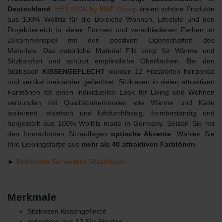
Deutschland
.
HEY-SIGN by BWF Group
kreiert schöne Produkte
aus 100% Wollfilz für die Bereiche Wohnen, Lifestyle und den
Projektbereich in vielen Formen und verschiedenen Farben im
Zusammenspiel mit den positiven Eigenschaften des
Materials. Das natürliche Material Filz sorgt für Wärme und
Sitzkomfort und schützt empfindliche Oberflächen. Bei den
Sitzkissen
KISSENGEFLECHT
wurden 12 Filzstreifen horizontal
und vertikal ineinander geflechtet. Sitzkissen in vielen attraktiven
Farbtönen für einen individuellen Look für Living und Wohnen
verbunden mit Qualitätsmerkmalen wie Wärme und Kälte
isolierend, elastisch und luftdurchlässig, formbeständig und
hergestellt aus 100% Wollfilz made in Germany. Setzen Sie mit
den formschönen Sitzauflagen
optische Akzente
. Wählen Sie
Ihre Lieblingsfarbe aus
mehr als 40 attraktiven Farbtönen
.
►
Entdecken Sie weitere Sitzauflagen
Merkmale
Sitzkissen Kissengeflecht
geflochten aus 12 Filz Streifen