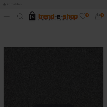
Anmelden
0
0