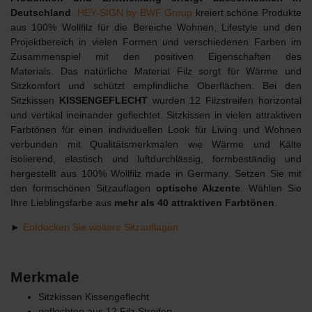
Deutschland
.
HEY-SIGN by BWF Group
kreiert schöne Produkte
aus 100% Wollfilz für die Bereiche Wohnen, Lifestyle und den
Projektbereich in vielen Formen und verschiedenen Farben im
Zusammenspiel mit den positiven Eigenschaften des
Materials. Das natürliche Material Filz sorgt für Wärme und
Sitzkomfort und schützt empfindliche Oberflächen. Bei den
Sitzkissen
KISSENGEFLECHT
wurden 12 Filzstreifen horizontal
und vertikal ineinander geflechtet. Sitzkissen in vielen attraktiven
Farbtönen für einen individuellen Look für Living und Wohnen
verbunden mit Qualitätsmerkmalen wie Wärme und Kälte
isolierend, elastisch und luftdurchlässig, formbeständig und
hergestellt aus 100% Wollfilz made in Germany. Setzen Sie mit
den formschönen Sitzauflagen
optische Akzente
. Wählen Sie
Ihre Lieblingsfarbe aus
mehr als 40 attraktiven Farbtönen
.
►
Entdecken Sie weitere Sitzauflagen
Merkmale
Sitzkissen Kissengeflecht
geflochten aus 12 Filz Streifen