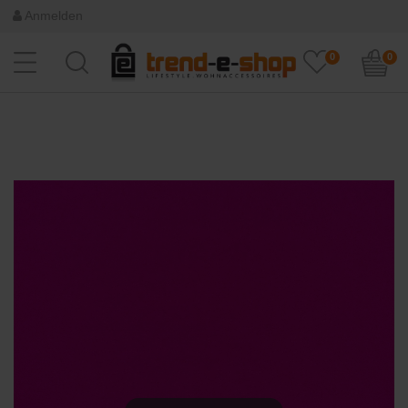
Anmelden
0
0