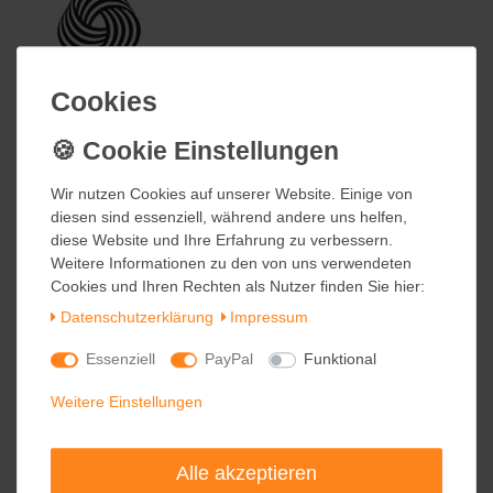
Cookies
Cookies
Wir nutzen Cookies auf unserer Website. Einige von
Wir nutzen Cookies auf unserer Website. Einige von
diesen sind essenziell, während andere uns helfen,
diesen sind essenziell, während andere uns helfen,
diese Website und Ihre Erfahrung zu verbessern.
diese Website und Ihre Erfahrung zu verbessern.
Weitere Informationen zu den von uns verwendeten
Weitere Informationen zu den von uns verwendeten
Cookies und Ihren Rechten als Nutzer finden Sie hier:
Cookies und Ihren Rechten als Nutzer finden Sie hier:
Daten­schutz­erklärung
Daten­schutz­erklärung
Impressum
Impressum
Essenziell
Essenziell
PayPal
PayPal
Funktional
Funktional
Weitere Einstellungen
Weitere Einstellungen
Alle akzeptieren
Alle akzeptieren