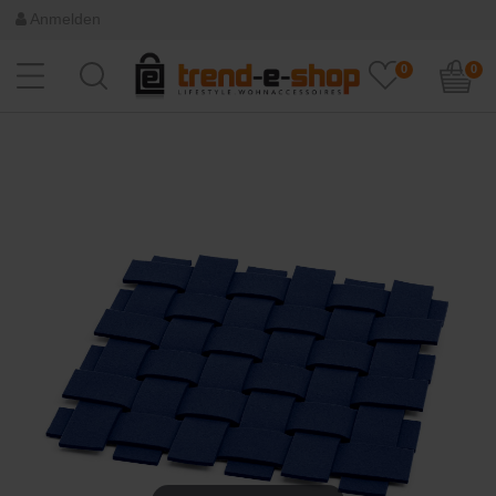
Anmelden
0
0