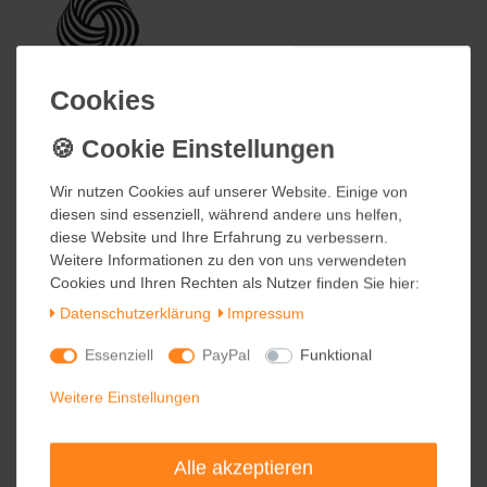
Cookies
Cookies
Wir nutzen Cookies auf unserer Website. Einige von
Wir nutzen Cookies auf unserer Website. Einige von
diesen sind essenziell, während andere uns helfen,
diesen sind essenziell, während andere uns helfen,
diese Website und Ihre Erfahrung zu verbessern.
diese Website und Ihre Erfahrung zu verbessern.
Weitere Informationen zu den von uns verwendeten
Weitere Informationen zu den von uns verwendeten
Cookies und Ihren Rechten als Nutzer finden Sie hier:
Cookies und Ihren Rechten als Nutzer finden Sie hier:
Daten­schutz­erklärung
Daten­schutz­erklärung
Impressum
Impressum
Essenziell
Essenziell
PayPal
PayPal
Funktional
Funktional
Weitere Einstellungen
Weitere Einstellungen
Alle akzeptieren
Alle akzeptieren