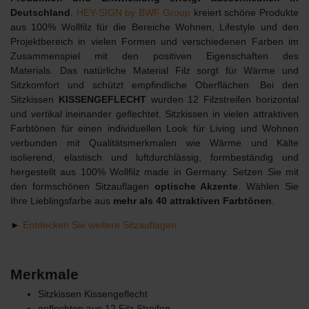
Deutschland
.
HEY-SIGN by BWF Group
kreiert schöne Produkte
aus 100% Wollfilz für die Bereiche Wohnen, Lifestyle und den
Projektbereich in vielen Formen und verschiedenen Farben im
Zusammenspiel mit den positiven Eigenschaften des
Materials. Das natürliche Material Filz sorgt für Wärme und
Sitzkomfort und schützt empfindliche Oberflächen. Bei den
Sitzkissen
KISSENGEFLECHT
wurden 12 Filzstreifen horizontal
und vertikal ineinander geflechtet. Sitzkissen in vielen attraktiven
Farbtönen für einen individuellen Look für Living und Wohnen
verbunden mit Qualitätsmerkmalen wie Wärme und Kälte
isolierend, elastisch und luftdurchlässig, formbeständig und
hergestellt aus 100% Wollfilz made in Germany. Setzen Sie mit
den formschönen Sitzauflagen
optische Akzente
. Wählen Sie
Ihre Lieblingsfarbe aus
mehr als 40 attraktiven Farbtönen
.
►
Entdecken Sie weitere Sitzauflagen
Merkmale
Sitzkissen Kissengeflecht
geflochten aus 12 Filz Streifen