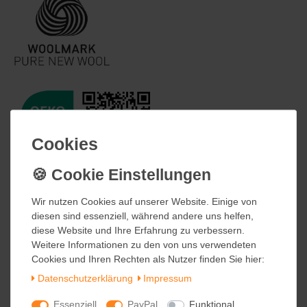
Cookies
Cookies
Wir nutzen Cookies auf unserer Website. Einige von
Wir nutzen Cookies auf unserer Website. Einige von
diesen sind essenziell, während andere uns helfen,
diesen sind essenziell, während andere uns helfen,
diese Website und Ihre Erfahrung zu verbessern.
diese Website und Ihre Erfahrung zu verbessern.
Weitere Informationen zu den von uns verwendeten
Weitere Informationen zu den von uns verwendeten
Cookies und Ihren Rechten als Nutzer finden Sie hier:
Cookies und Ihren Rechten als Nutzer finden Sie hier:
Daten­schutz­erklärung
Daten­schutz­erklärung
Impressum
Impressum
Essenziell
Essenziell
PayPal
PayPal
Funktional
Funktional