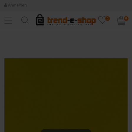
Anmelden
0
0