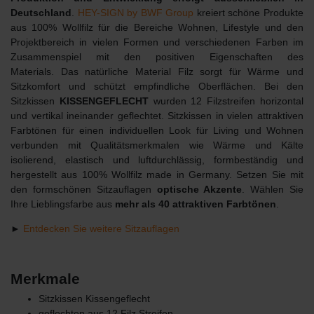
Deutschland
.
HEY-SIGN by BWF Group
kreiert schöne Produkte
aus 100% Wollfilz für die Bereiche Wohnen, Lifestyle und den
Projektbereich in vielen Formen und verschiedenen Farben im
Zusammenspiel mit den positiven Eigenschaften des
Materials. Das natürliche Material Filz sorgt für Wärme und
Sitzkomfort und schützt empfindliche Oberflächen. Bei den
Sitzkissen
KISSENGEFLECHT
wurden 12 Filzstreifen horizontal
und vertikal ineinander geflechtet. Sitzkissen in vielen attraktiven
Farbtönen für einen individuellen Look für Living und Wohnen
verbunden mit Qualitätsmerkmalen wie Wärme und Kälte
isolierend, elastisch und luftdurchlässig, formbeständig und
hergestellt aus 100% Wollfilz made in Germany. Setzen Sie mit
den formschönen Sitzauflagen
optische Akzente
. Wählen Sie
Ihre Lieblingsfarbe aus
mehr als 40 attraktiven Farbtönen
.
►
Entdecken Sie weitere Sitzauflagen
Merkmale
Sitzkissen Kissengeflecht
geflochten aus 12 Filz Streifen