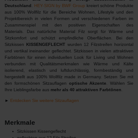
Deutschland
.
HEY-SIGN by BWF Group
kreiert schöne Produkte
aus 100% Wollfilz für die Bereiche Wohnen, Lifestyle und den
Projektbereich in vielen Formen und verschiedenen Farben im
Zusammenspiel mit den positiven Eigenschaften des
Materials. Das natürliche Material Filz sorgt für Wärme und
Sitzkomfort und schützt empfindliche Oberflächen. Bei den
Sitzkissen
KISSENGEFLECHT
wurden 12 Filzstreifen horizontal
und vertikal ineinander geflechtet. Sitzkissen in vielen attraktiven
Farbtönen für einen individuellen Look für Living und Wohnen
verbunden mit Qualitätsmerkmalen wie Wärme und Kälte
isolierend, elastisch und luftdurchlässig, formbeständig und
hergestellt aus 100% Wollfilz made in Germany. Setzen Sie mit
den formschönen Sitzauflagen
optische Akzente
. Wählen Sie
Ihre Lieblingsfarbe aus
mehr als 40 attraktiven Farbtönen
.
►
Entdecken Sie weitere Sitzauflagen
Merkmale
Sitzkissen Kissengeflecht
geflochten aus 12 Filz Streifen