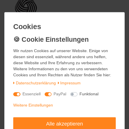
Cookies
Cookies
Wir nutzen Cookies auf unserer Website. Einige von
Wir nutzen Cookies auf unserer Website. Einige von
diesen sind essenziell, während andere uns helfen,
diesen sind essenziell, während andere uns helfen,
diese Website und Ihre Erfahrung zu verbessern.
diese Website und Ihre Erfahrung zu verbessern.
Weitere Informationen zu den von uns verwendeten
Weitere Informationen zu den von uns verwendeten
Cookies und Ihren Rechten als Nutzer finden Sie hier:
Cookies und Ihren Rechten als Nutzer finden Sie hier:
Daten­schutz­erklärung
Daten­schutz­erklärung
Impressum
Impressum
Essenziell
Essenziell
PayPal
PayPal
Funktional
Funktional
Weitere Einstellungen
Weitere Einstellungen
Alle akzeptieren
Alle akzeptieren