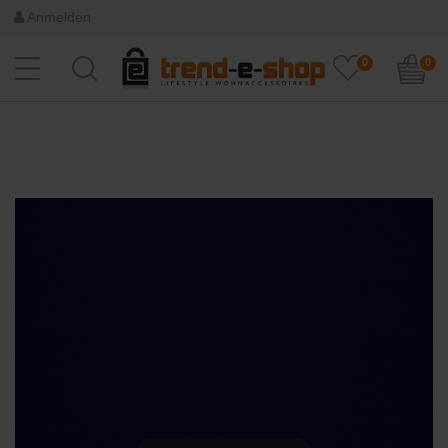
Anmelden
0
0