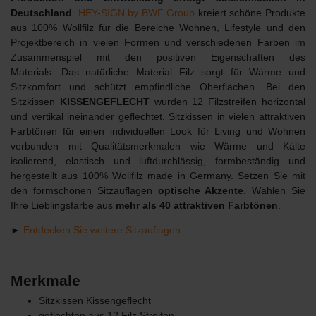
Deutschland
.
HEY-SIGN by BWF Group
kreiert schöne Produkte
aus 100% Wollfilz für die Bereiche Wohnen, Lifestyle und den
Projektbereich in vielen Formen und verschiedenen Farben im
Zusammenspiel mit den positiven Eigenschaften des
Materials. Das natürliche Material Filz sorgt für Wärme und
Sitzkomfort und schützt empfindliche Oberflächen. Bei den
Sitzkissen
KISSENGEFLECHT
wurden 12 Filzstreifen horizontal
und vertikal ineinander geflechtet. Sitzkissen in vielen attraktiven
Farbtönen für einen individuellen Look für Living und Wohnen
verbunden mit Qualitätsmerkmalen wie Wärme und Kälte
isolierend, elastisch und luftdurchlässig, formbeständig und
hergestellt aus 100% Wollfilz made in Germany. Setzen Sie mit
den formschönen Sitzauflagen
optische Akzente
. Wählen Sie
Ihre Lieblingsfarbe aus
mehr als 40 attraktiven Farbtönen
.
►
Entdecken Sie weitere Sitzauflagen
Merkmale
Sitzkissen Kissengeflecht
geflochten aus 12 Filz Streifen