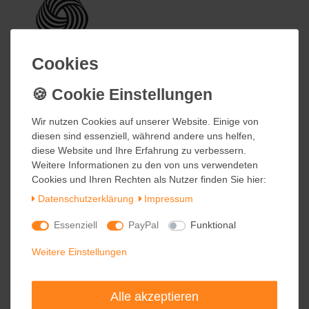
Cookies
Cookies
Wir nutzen Cookies auf unserer Website. Einige von
Wir nutzen Cookies auf unserer Website. Einige von
diesen sind essenziell, während andere uns helfen,
diesen sind essenziell, während andere uns helfen,
diese Website und Ihre Erfahrung zu verbessern.
diese Website und Ihre Erfahrung zu verbessern.
Weitere Informationen zu den von uns verwendeten
Weitere Informationen zu den von uns verwendeten
Cookies und Ihren Rechten als Nutzer finden Sie hier:
Cookies und Ihren Rechten als Nutzer finden Sie hier:
Daten­schutz­erklärung
Daten­schutz­erklärung
Impressum
Impressum
Essenziell
Essenziell
PayPal
PayPal
Funktional
Funktional
Weitere Einstellungen
Weitere Einstellungen
Alle akzeptieren
Alle akzeptieren