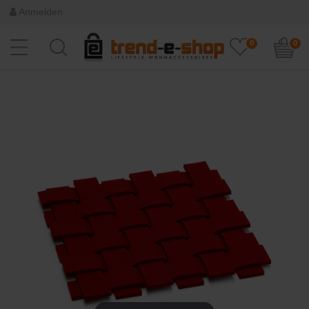
Anmelden
0
0