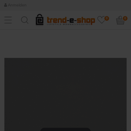
Anmelden
0
0