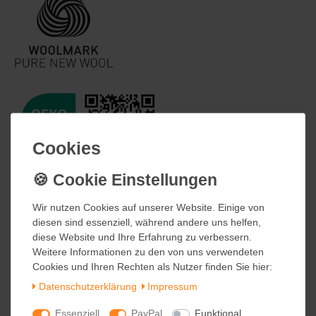
Cookies
Cookies
Wir nutzen Cookies auf unserer Website. Einige von
Wir nutzen Cookies auf unserer Website. Einige von
diesen sind essenziell, während andere uns helfen,
diesen sind essenziell, während andere uns helfen,
diese Website und Ihre Erfahrung zu verbessern.
diese Website und Ihre Erfahrung zu verbessern.
Weitere Informationen zu den von uns verwendeten
Weitere Informationen zu den von uns verwendeten
Cookies und Ihren Rechten als Nutzer finden Sie hier:
Cookies und Ihren Rechten als Nutzer finden Sie hier:
Daten­schutz­erklärung
Daten­schutz­erklärung
Impressum
Impressum
Essenziell
Essenziell
PayPal
PayPal
Funktional
Funktional