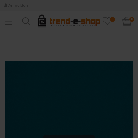
Anmelden
0
0