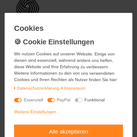
Cookies
Cookies
Wir nutzen Cookies auf unserer Website. Einige von
Wir nutzen Cookies auf unserer Website. Einige von
diesen sind essenziell, während andere uns helfen,
diesen sind essenziell, während andere uns helfen,
diese Website und Ihre Erfahrung zu verbessern.
diese Website und Ihre Erfahrung zu verbessern.
Weitere Informationen zu den von uns verwendeten
Weitere Informationen zu den von uns verwendeten
Cookies und Ihren Rechten als Nutzer finden Sie hier:
Cookies und Ihren Rechten als Nutzer finden Sie hier:
Daten­schutz­erklärung
Daten­schutz­erklärung
Impressum
Impressum
Essenziell
Essenziell
PayPal
PayPal
Funktional
Funktional
Weitere Einstellungen
Weitere Einstellungen
Alle akzeptieren
Alle akzeptieren