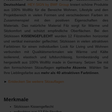
Deutschland
.
HEY-SIGN by BWF Group
kreiert schöne Produkte
aus 100% Wollfilz für die Bereiche Wohnen, Lifestyle und den
Projektbereich in vielen Formen und verschiedenen Farben im
Zusammenspiel mit den positiven Eigenschaften des
Materials. Das natürliche Material Filz sorgt für Wärme und
Sitzkomfort und schützt empfindliche Oberflächen. Bei den
Sitzkissen
KISSENGEFLECHT
wurden 12 Filzstreifen horizontal
und vertikal ineinander geflechtet. Sitzkissen in vielen attraktiven
Farbtönen für einen individuellen Look für Living und Wohnen
verbunden mit Qualitätsmerkmalen wie Wärme und Kälte
isolierend, elastisch und luftdurchlässig, formbeständig und
hergestellt aus 100% Wollfilz made in Germany. Setzen Sie mit
den formschönen Sitzauflagen
optische Akzente
. Wählen Sie
Ihre Lieblingsfarbe aus
mehr als 40 attraktiven Farbtönen
.
►
Entdecken Sie weitere Sitzauflagen
Merkmale
Sitzkissen Kissengeflecht
geflochten aus 12 Filz Streifen