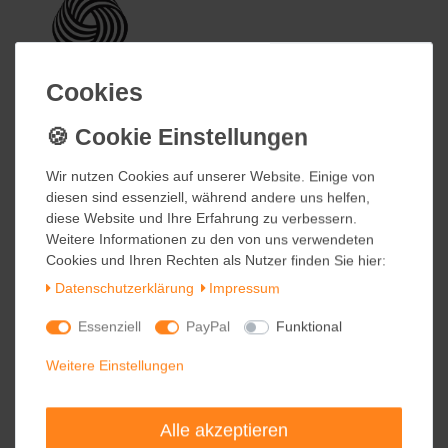
Cookies
Cookies
Wir nutzen Cookies auf unserer Website. Einige von
Wir nutzen Cookies auf unserer Website. Einige von
diesen sind essenziell, während andere uns helfen,
diesen sind essenziell, während andere uns helfen,
diese Website und Ihre Erfahrung zu verbessern.
diese Website und Ihre Erfahrung zu verbessern.
Weitere Informationen zu den von uns verwendeten
Weitere Informationen zu den von uns verwendeten
Cookies und Ihren Rechten als Nutzer finden Sie hier:
Cookies und Ihren Rechten als Nutzer finden Sie hier:
Daten­schutz­erklärung
Daten­schutz­erklärung
Impressum
Impressum
Essenziell
Essenziell
PayPal
PayPal
Funktional
Funktional
Weitere Einstellungen
Weitere Einstellungen
Alle akzeptieren
Alle akzeptieren