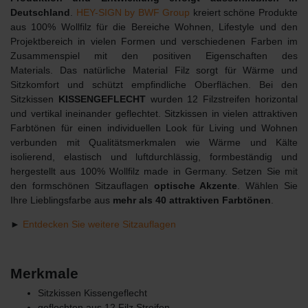
Deutschland
.
HEY-SIGN by BWF Group
kreiert schöne Produkte
aus 100% Wollfilz für die Bereiche Wohnen, Lifestyle und den
Projektbereich in vielen Formen und verschiedenen Farben im
Zusammenspiel mit den positiven Eigenschaften des
Materials. Das natürliche Material Filz sorgt für Wärme und
Sitzkomfort und schützt empfindliche Oberflächen. Bei den
Sitzkissen
KISSENGEFLECHT
wurden 12 Filzstreifen horizontal
und vertikal ineinander geflechtet. Sitzkissen in vielen attraktiven
Farbtönen für einen individuellen Look für Living und Wohnen
verbunden mit Qualitätsmerkmalen wie Wärme und Kälte
isolierend, elastisch und luftdurchlässig, formbeständig und
hergestellt aus 100% Wollfilz made in Germany. Setzen Sie mit
den formschönen Sitzauflagen
optische Akzente
. Wählen Sie
Ihre Lieblingsfarbe aus
mehr als 40 attraktiven Farbtönen
.
►
Entdecken Sie weitere Sitzauflagen
Merkmale
Sitzkissen Kissengeflecht
geflochten aus 12 Filz Streifen