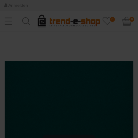
Anmelden
0
0