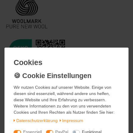
Cookies
Cookies
Wir nutzen Cookies auf unserer Website. Einige von
Wir nutzen Cookies auf unserer Website. Einige von
diesen sind essenziell, während andere uns helfen,
diesen sind essenziell, während andere uns helfen,
diese Website und Ihre Erfahrung zu verbessern.
diese Website und Ihre Erfahrung zu verbessern.
Weitere Informationen zu den von uns verwendeten
Weitere Informationen zu den von uns verwendeten
Cookies und Ihren Rechten als Nutzer finden Sie hier:
Cookies und Ihren Rechten als Nutzer finden Sie hier:
Daten­schutz­erklärung
Daten­schutz­erklärung
Impressum
Impressum
Essenziell
Essenziell
PayPal
PayPal
Funktional
Funktional