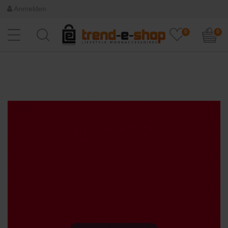
Anmelden
0
0