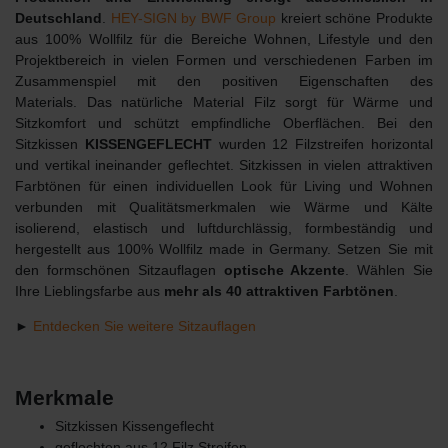
Deutschland
.
HEY-SIGN by BWF Group
kreiert schöne Produkte
aus 100% Wollfilz für die Bereiche Wohnen, Lifestyle und den
Projektbereich in vielen Formen und verschiedenen Farben im
Zusammenspiel mit den positiven Eigenschaften des
Materials. Das natürliche Material Filz sorgt für Wärme und
Sitzkomfort und schützt empfindliche Oberflächen. Bei den
Sitzkissen
KISSENGEFLECHT
wurden 12 Filzstreifen horizontal
und vertikal ineinander geflechtet. Sitzkissen in vielen attraktiven
Farbtönen für einen individuellen Look für Living und Wohnen
verbunden mit Qualitätsmerkmalen wie Wärme und Kälte
isolierend, elastisch und luftdurchlässig, formbeständig und
hergestellt aus 100% Wollfilz made in Germany. Setzen Sie mit
den formschönen Sitzauflagen
optische Akzente
. Wählen Sie
Ihre Lieblingsfarbe aus
mehr als 40 attraktiven Farbtönen
.
►
Entdecken Sie weitere Sitzauflagen
Merkmale
Sitzkissen Kissengeflecht
geflochten aus 12 Filz Streifen