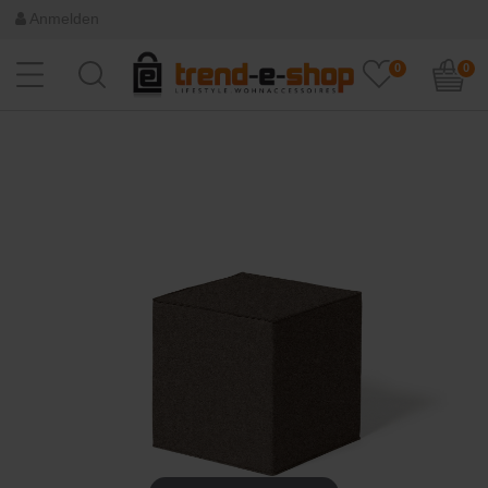
Anmelden
0
0