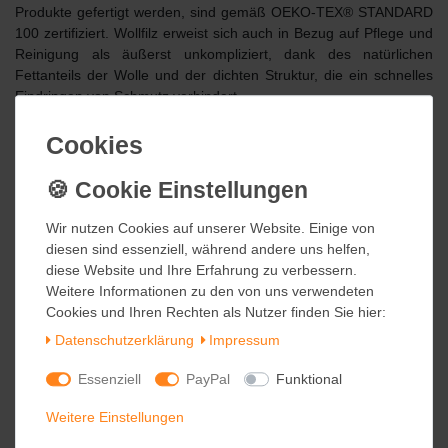
Produkte gefertigt werden, sind gemäß OEKO-TEX® STANDARD
100 zertifiziert. Wollfilz erweist sich auch in Bezug auf Pflege und
Reinigung als äußerst unkompliziert, dank des natürlichen
Fettanteils der Wolle und der dichten Struktur, die ein schnelles
Eindringen von Schmutz verhindert.
Cookies
Cookies
Wir nutzen Cookies auf unserer Website. Einige von
Wir nutzen Cookies auf unserer Website. Einige von
diesen sind essenziell, während andere uns helfen,
diesen sind essenziell, während andere uns helfen,
diese Website und Ihre Erfahrung zu verbessern.
diese Website und Ihre Erfahrung zu verbessern.
Weitere Informationen zu den von uns verwendeten
Weitere Informationen zu den von uns verwendeten
Cookies und Ihren Rechten als Nutzer finden Sie hier:
Cookies und Ihren Rechten als Nutzer finden Sie hier:
Daten­schutz­erklärung
Daten­schutz­erklärung
Impressum
Impressum
Essenziell
Essenziell
PayPal
PayPal
Funktional
Funktional
Weitere Einstellungen
Weitere Einstellungen