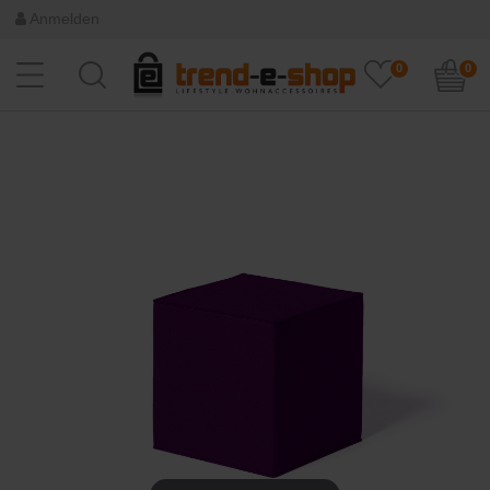
Anmelden
0
0