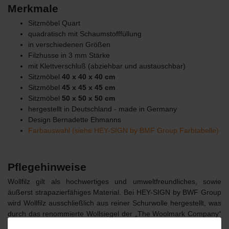
Merkmale
Sitzmöbel Quart
quadratisch mit Schaumstofffüllung
in verschiedenen Größen
Filzhusse in 3 mm Stärke
mit Klettverschluß (abziehbar und austauschbar)
Sitzmöbel
40 x 40 x 40 cm
Sitzmöbel
45 x 45 x 45 cm
Sitzmöbel
50 x 50 x 50 cm
hergestellt in Deutschland - made in Germany
Design Bernadette Ehmanns
Farbauswahl (siehe HEY-SIGN by BMF Group Farbtabelle)
Pflegehinweise
Wollfilz gilt als hochwertiges und umweltfreundliches, sowie
äußerst strapazierfähiges Material. Bei HEY-SIGN by BWF Group
wird Wollfilz ausschließlich aus reiner Schurwolle hergestellt, was
durch das renommierte Wollsiegel der „The Woolmark Company“
dokumentiert wird. Das Material in 2, 3 und 5 mm, aus dem die