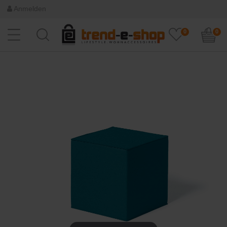
Anmelden
0
0