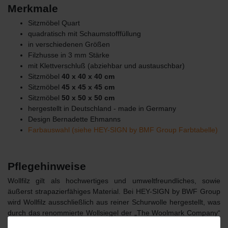
Merkmale
Sitzmöbel Quart
quadratisch mit Schaumstofffüllung
in verschiedenen Größen
Filzhusse in 3 mm Stärke
mit Klettverschluß (abziehbar und austauschbar)
Sitzmöbel
40 x 40 x 40 cm
Sitzmöbel
45 x 45 x 45 cm
Sitzmöbel
50 x 50 x 50 cm
hergestellt in Deutschland - made in Germany
Design Bernadette Ehmanns
Farbauswahl (siehe HEY-SIGN by BMF Group Farbtabelle)
Pflegehinweise
Wollfilz gilt als hochwertiges und umweltfreundliches, sowie
äußerst strapazierfähiges Material. Bei HEY-SIGN by BWF Group
wird Wollfilz ausschließlich aus reiner Schurwolle hergestellt, was
durch das renommierte Wollsiegel der „The Woolmark Company“
dokumentiert wird. Das Material in 2, 3 und 5 mm, aus dem die