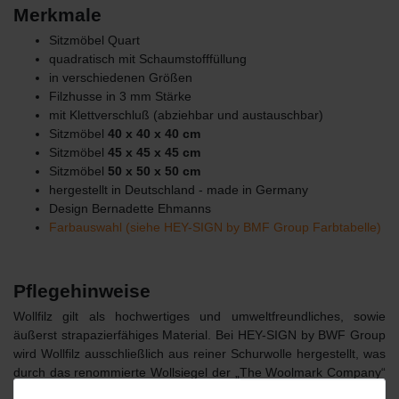
Merkmale
Sitzmöbel Quart
quadratisch mit Schaumstofffüllung
in verschiedenen Größen
Filzhusse in 3 mm Stärke
mit Klettverschluß (abziehbar und austauschbar)
Sitzmöbel
40 x 40 x 40 cm
Sitzmöbel
45 x 45 x 45 cm
Sitzmöbel
50 x 50 x 50 cm
hergestellt in Deutschland - made in Germany
Design Bernadette Ehmanns
Farbauswahl (siehe HEY-SIGN by BMF Group Farbtabelle)
Pflegehinweise
Wollfilz gilt als hochwertiges und umweltfreundliches, sowie
äußerst strapazierfähiges Material. Bei HEY-SIGN by BWF Group
wird Wollfilz ausschließlich aus reiner Schurwolle hergestellt, was
durch das renommierte Wollsiegel der „The Woolmark Company“
dokumentiert wird. Das Material in 2, 3 und 5 mm, aus dem die