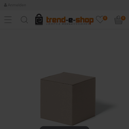
Anmelden
0
0