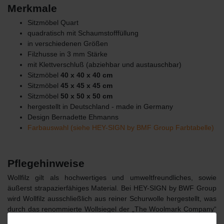
Merkmale
Sitzmöbel Quart
quadratisch mit Schaumstofffüllung
in verschiedenen Größen
Filzhusse in 3 mm Stärke
mit Klettverschluß (abziehbar und austauschbar)
Sitzmöbel
40 x 40 x 40 cm
Sitzmöbel
45 x 45 x 45 cm
Sitzmöbel
50 x 50 x 50 cm
hergestellt in Deutschland - made in Germany
Design Bernadette Ehmanns
Farbauswahl (siehe HEY-SIGN by BMF Group Farbtabelle)
Pflegehinweise
Wollfilz gilt als hochwertiges und umweltfreundliches, sowie
äußerst strapazierfähiges Material. Bei HEY-SIGN by BWF Group
wird Wollfilz ausschließlich aus reiner Schurwolle hergestellt, was
durch das renommierte Wollsiegel der „The Woolmark Company“
dokumentiert wird. Das Material in 2, 3 und 5 mm, aus dem die