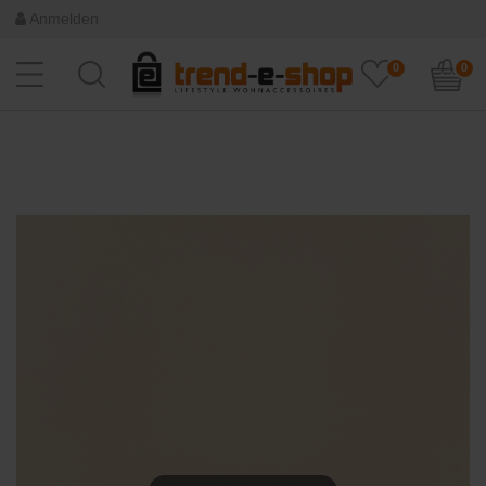
Anmelden
0
0