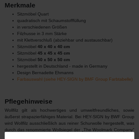
Merkmale
Sitzmöbel Quart
quadratisch mit Schaumstofffüllung
in verschiedenen Größen
Filzhusse in 3 mm Stärke
mit Klettverschluß (abziehbar und austauschbar)
Sitzmöbel
40 x 40 x 40 cm
Sitzmöbel
45 x 45 x 45 cm
Sitzmöbel
50 x 50 x 50 cm
hergestellt in Deutschland - made in Germany
Design Bernadette Ehmanns
Farbauswahl (siehe HEY-SIGN by BMF Group Farbtabelle)
Pflegehinweise
Wollfilz gilt als hochwertiges und umweltfreundliches, sowie
äußerst strapazierfähiges Material. Bei HEY-SIGN by BWF Group
wird Wollfilz ausschließlich aus reiner Schurwolle hergestellt, was
durch das renommierte Wollsiegel der „The Woolmark Company“
dokumentiert wird. Das Material in 2, 3 und 5 mm, aus dem die