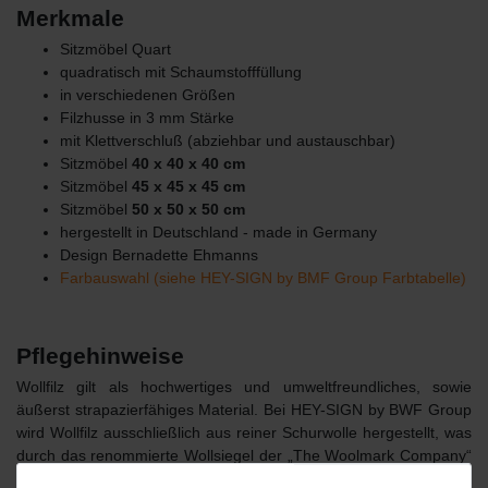
Merkmale
Sitzmöbel Quart
quadratisch mit Schaumstofffüllung
in verschiedenen Größen
Filzhusse in 3 mm Stärke
mit Klettverschluß (abziehbar und austauschbar)
Sitzmöbel
40 x 40 x 40 cm
Sitzmöbel
45 x 45 x 45 cm
Sitzmöbel
50 x 50 x 50 cm
hergestellt in Deutschland - made in Germany
Design Bernadette Ehmanns
Farbauswahl (siehe HEY-SIGN by BMF Group Farbtabelle)
Pflegehinweise
Wollfilz gilt als hochwertiges und umweltfreundliches, sowie
äußerst strapazierfähiges Material. Bei HEY-SIGN by BWF Group
wird Wollfilz ausschließlich aus reiner Schurwolle hergestellt, was
durch das renommierte Wollsiegel der „The Woolmark Company“
dokumentiert wird. Das Material in 2, 3 und 5 mm, aus dem die