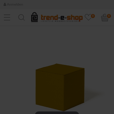
Anmelden
0
0