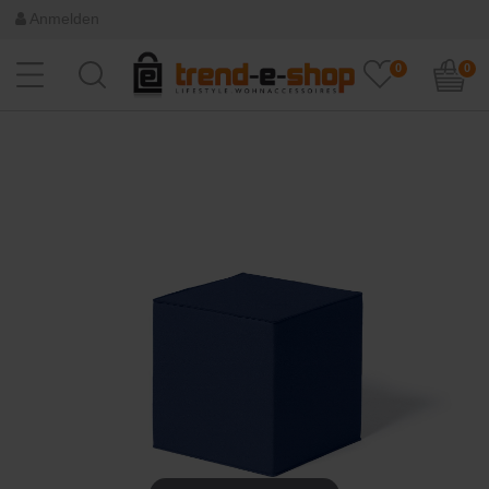
Anmelden
0
0