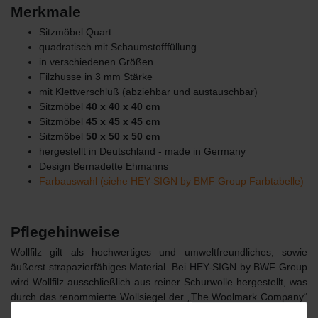
Merkmale
Sitzmöbel Quart
quadratisch mit Schaumstofffüllung
in verschiedenen Größen
Filzhusse in 3 mm Stärke
mit Klettverschluß (abziehbar und austauschbar)
Sitzmöbel
40 x 40 x 40 cm
Sitzmöbel
45 x 45 x 45 cm
Sitzmöbel
50 x 50 x 50 cm
hergestellt in Deutschland - made in Germany
Design Bernadette Ehmanns
Farbauswahl (siehe HEY-SIGN by BMF Group Farbtabelle)
Pflegehinweise
Wollfilz gilt als hochwertiges und umweltfreundliches, sowie
äußerst strapazierfähiges Material. Bei HEY-SIGN by BWF Group
wird Wollfilz ausschließlich aus reiner Schurwolle hergestellt, was
durch das renommierte Wollsiegel der „The Woolmark Company“
dokumentiert wird. Das Material in 2, 3 und 5 mm, aus dem die