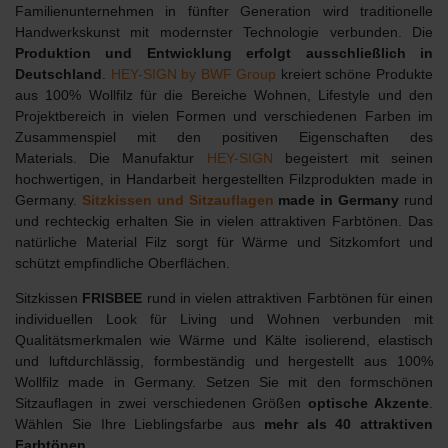
Familienunternehmen in fünfter Generation wird traditionelle
Handwerkskunst mit modernster Technologie verbunden. Die
Produktion und Entwicklung erfolgt ausschließlich in
Deutschland
.
HEY-SIGN by BWF Group
kreiert schöne Produkte
aus 100% Wollfilz für die Bereiche Wohnen, Lifestyle und den
Projektbereich in vielen Formen und verschiedenen Farben im
Zusammenspiel mit den positiven Eigenschaften des
Materials.
Die Manufaktur
HEY-SIGN
begeistert mit seinen
hochwertigen, in Handarbeit hergestellten Filzprodukten made in
Germany.
Sitzkissen und Sitzauflagen
made in Germany
rund
und rechteckig erhalten Sie in vielen attraktiven Farbtönen. Das
natürliche Material Filz sorgt für Wärme und Sitzkomfort und
schützt empfindliche Oberflächen.
Sitzkissen
FRISBEE
rund in vielen attraktiven Farbtönen für einen
individuellen Look für Living und Wohnen verbunden mit
Qualitätsmerkmalen wie Wärme und Kälte isolierend, elastisch
und luftdurchlässig, formbeständig und hergestellt aus 100%
Wollfilz made in Germany. Setzen Sie mit den formschönen
Sitzauflagen in zwei verschiedenen Größen
optische Akzente
.
Wählen Sie Ihre Lieblingsfarbe aus
mehr als 40 attraktiven
Farbtönen
.