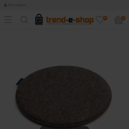
Anmelden
0
0