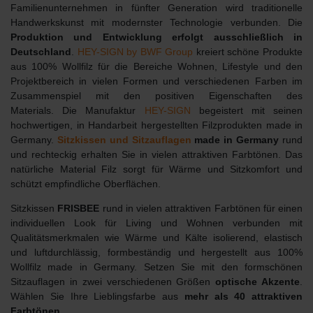
Familienunternehmen in fünfter Generation wird traditionelle
Handwerkskunst mit modernster Technologie verbunden. Die
Produktion und Entwicklung erfolgt ausschließlich in
Deutschland
.
HEY-SIGN by BWF Group
kreiert schöne Produkte
aus 100% Wollfilz für die Bereiche Wohnen, Lifestyle und den
Projektbereich in vielen Formen und verschiedenen Farben im
Zusammenspiel mit den positiven Eigenschaften des
Materials.
Die Manufaktur
HEY-SIGN
begeistert mit seinen
hochwertigen, in Handarbeit hergestellten Filzprodukten made in
Germany.
Sitzkissen und Sitzauflagen
made in Germany
rund
und rechteckig erhalten Sie in vielen attraktiven Farbtönen. Das
natürliche Material Filz sorgt für Wärme und Sitzkomfort und
schützt empfindliche Oberflächen.
Sitzkissen
FRISBEE
rund in vielen attraktiven Farbtönen für einen
individuellen Look für Living und Wohnen verbunden mit
Qualitätsmerkmalen wie Wärme und Kälte isolierend, elastisch
und luftdurchlässig, formbeständig und hergestellt aus 100%
Wollfilz made in Germany. Setzen Sie mit den formschönen
Sitzauflagen in zwei verschiedenen Größen
optische Akzente
.
Wählen Sie Ihre Lieblingsfarbe aus
mehr als 40 attraktiven
Farbtönen
.