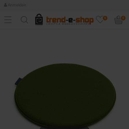
Anmelden
0
0