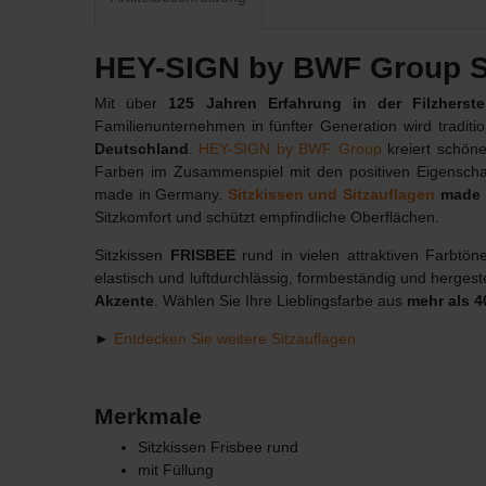
HEY-SIGN by BWF Group Si
Mit über
125 Jahren Erfahrung in der Filzherste
Familienunternehmen in fünfter Generation wird tradit
Deutschland
.
HEY-SIGN by BWF Group
kreiert schöne
Farben im Zusammenspiel mit den positiven Eigenscha
made in Germany.
Sitzkissen und Sitzauflagen
made 
Sitzkomfort und schützt empfindliche Oberflächen.
Sitzkissen
FRISBEE
rund in vielen attraktiven Farbtö
elastisch und luftdurchlässig, formbeständig und herge
Akzente
. Wählen Sie Ihre Lieblingsfarbe aus
mehr als 4
►
Entdecken Sie weitere Sitzauflagen
Merkmale
Sitzkissen Frisbee rund
mit Füllung