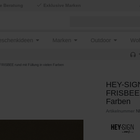
le Beratung
Exklusive Marken
schenkideen
Marken
Outdoor
Woh
ISBEE rund mit Füllung in vielen Farben
HEY-SIGN
FRISBEE r
Farben
Artikelnummer
N