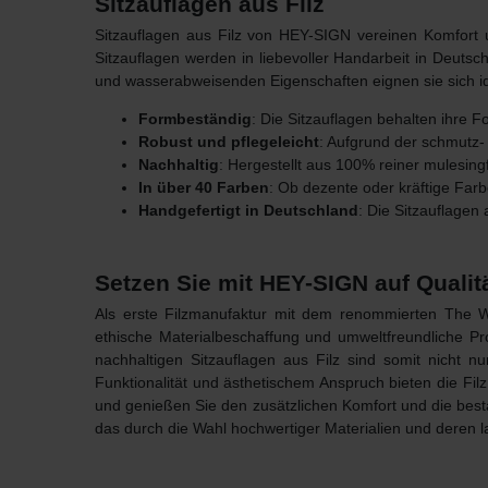
Sitzauflagen aus Filz
Sitzauflagen aus Filz von HEY-SIGN vereinen Komfort 
Sitzauflagen werden in liebevoller Handarbeit in Deutsc
und wasserabweisenden Eigenschaften eignen sie sich ide
Formbeständig
: Die Sitzauflagen behalten ihre
Robust und pflegeleicht
: Aufgrund der schmutz-
Nachhaltig
: Hergestellt aus 100% reiner mulesing
In über 40 Farben
: Ob dezente oder kräftige Fa
Handgefertigt in Deutschland
: Die Sitzauflagen
Setzen Sie mit HEY-SIGN auf Qualit
Als erste Filzmanufaktur mit dem renommierten
The 
ethische Materialbeschaffung und umweltfreundliche P
nachhaltigen Sitzauflagen aus Filz sind somit nicht 
Funktionalität und ästhetischem Anspruch bieten die F
und genießen Sie den zusätzlichen Komfort und die best
das durch die Wahl hochwertiger Materialien und deren la