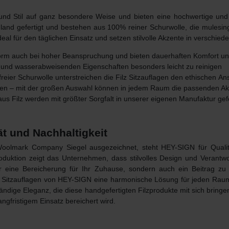
und Stil auf ganz besondere Weise und bieten eine hochwertige und
hland gefertigt und bestehen
aus 100% reiner Schurwolle
, die mulesin
al für den täglichen Einsatz und setzen stilvolle Akzente in verschi
 Form auch bei hoher Beanspruchung und bieten dauerhaften Komfort un
 und wasserabweisenden Eigenschaften besonders leicht zu reinigen
freier Schurwolle unterstreichen die Filz Sitzauflagen den ethischen
Ans
rben – mit der großen Auswahl können in jedem Raum die passenden A
 aus Filz werden mit größter Sorgfalt in unserer eigenen Manufaktur gefe
ät und Nachhaltigkeit
Woolmark Company
Siegel ausgezeichnet, steht HEY-SIGN für
Quali
roduktion zeigt das Unternehmen, dass stilvolles Design und Veran
nur eine Bereicherung für Ihr Zuhause, sondern auch ein Beitrag 
ilz Sitzauflagen von HEY-SIGN eine harmonische Lösung für jeden Rau
ändige Eleganz, die diese handgefertigten Filzprodukte mit sich brin
ngfristigem Einsatz bereichert wird.