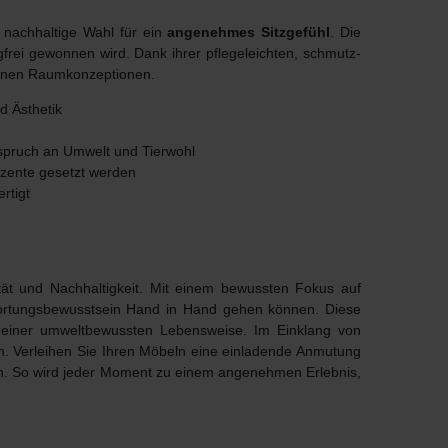
 nachhaltige Wahl für ein
angenehmes Sitzgefühl
. Die
gfrei gewonnen wird. Dank ihrer pflegeleichten, schmutz-
edenen Raumkonzeptionen.
d Ästhetik
pruch an Umwelt und Tierwohl
kzente gesetzt werden
rtigt
tät und Nachhaltigkeit
. Mit einem bewussten Fokus auf
twortungsbewusstsein Hand in Hand gehen können. Diese
zu einer umweltbewussten Lebensweise. Im Einklang von
m. Verleihen Sie Ihren Möbeln eine einladende Anmutung
gen. So wird jeder Moment zu einem angenehmen Erlebnis,