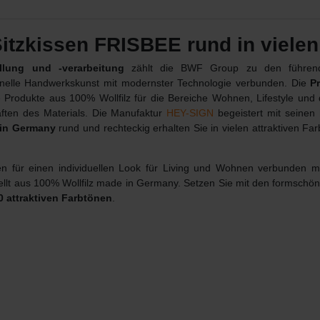
tzkissen FRISBEE rund in vielen
llung und -verarbeitung
zählt die BWF Group zu den führende
ionelle Handwerkskunst mit modernster Technologie verbunden. Die
P
 Produkte aus 100% Wollfilz für die Bereiche Wohnen, Lifestyle und
ften des Materials.
Die Manufaktur
HEY-SIGN
begeistert mit seinen 
in Germany
rund und rechteckig erhalten Sie in vielen attraktiven Fa
nen für einen individuellen Look für Living und Wohnen verbunden m
stellt aus 100% Wollfilz made in Germany. Setzen Sie mit den formsch
0 attraktiven Farbtönen
.