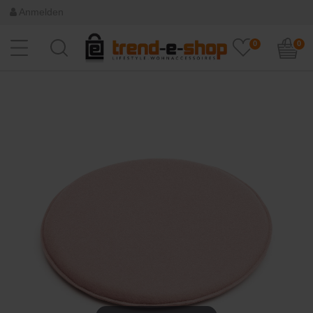
Anmelden
0
0