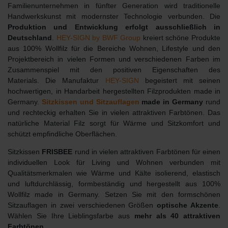
Familienunternehmen in fünfter Generation wird traditionelle
Handwerkskunst mit modernster Technologie verbunden. Die
Produktion und Entwicklung erfolgt ausschließlich in
Deutschland
.
HEY-SIGN by BWF Group
kreiert schöne Produkte
aus 100% Wollfilz für die Bereiche Wohnen, Lifestyle und den
Projektbereich in vielen Formen und verschiedenen Farben im
Zusammenspiel mit den positiven Eigenschaften des
Materials.
Die Manufaktur
HEY-SIGN
begeistert mit seinen
hochwertigen, in Handarbeit hergestellten Filzprodukten made in
Germany.
Sitzkissen und Sitzauflagen
made in Germany
rund
und rechteckig erhalten Sie in vielen attraktiven Farbtönen. Das
natürliche Material Filz sorgt für Wärme und Sitzkomfort und
schützt empfindliche Oberflächen.
Sitzkissen
FRISBEE
rund in vielen attraktiven Farbtönen für einen
individuellen Look für Living und Wohnen verbunden mit
Qualitätsmerkmalen wie Wärme und Kälte isolierend, elastisch
und luftdurchlässig, formbeständig und hergestellt aus 100%
Wollfilz made in Germany. Setzen Sie mit den formschönen
Sitzauflagen in zwei verschiedenen Größen
optische Akzente
.
Wählen Sie Ihre Lieblingsfarbe aus
mehr als 40 attraktiven
Farbtönen
.