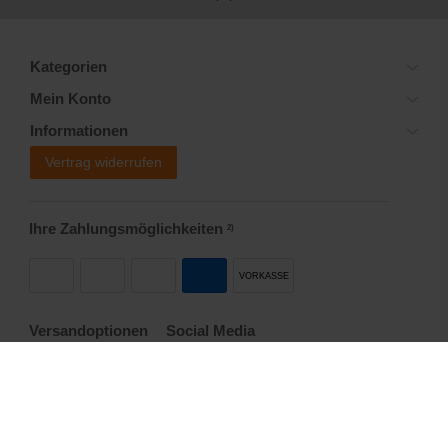
Kategorien
Mein Konto
Informationen
Vertrag widerrufen
Ihre Zahlungsmöglichkeiten
2)
VORKASSE
Versandoptionen
Social Media
Startseite
Allgemeine Geschäftsbedingungen
Widerrufsrecht
Datenschutzerklärung
Impressum