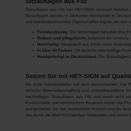
Sitzauflagen aus Filz
Sitzauflagen aus Filz von HEY-SIGN vereinen Komfort 
Sitzauflagen werden in liebevoller Handarbeit in Deutsc
und wasserabweisenden Eigenschaften eignen sie sich ide
Formbeständig
: Die Sitzauflagen behalten ihre
Robust und pflegeleicht
: Aufgrund der schmutz-
Nachhaltig
: Hergestellt aus 100% reiner mulesing
In über 40 Farben
: Ob dezente oder kräftige Fa
Handgefertigt in Deutschland
: Die Sitzauflagen
Setzen Sie mit HEY-SIGN auf Qualit
Als erste Filzmanufaktur mit dem renommierten
The 
ethische Materialbeschaffung und umweltfreundliche P
nachhaltigen Sitzauflagen aus Filz sind somit nicht 
Funktionalität und ästhetischem Anspruch bieten die F
und genießen Sie den zusätzlichen Komfort und die best
das durch die Wahl hochwertiger Materialien und deren la