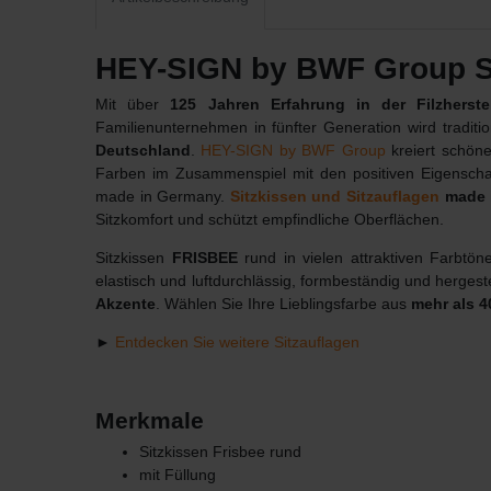
HEY-SIGN by BWF Group Si
Mit über
125 Jahren Erfahrung in der Filzherste
Familienunternehmen in fünfter Generation wird tradit
Deutschland
.
HEY-SIGN by BWF Group
kreiert schöne
Farben im Zusammenspiel mit den positiven Eigenscha
made in Germany.
Sitzkissen und Sitzauflagen
made 
Sitzkomfort und schützt empfindliche Oberflächen.
Sitzkissen
FRISBEE
rund in vielen attraktiven Farbtö
elastisch und luftdurchlässig, formbeständig und herge
Akzente
. Wählen Sie Ihre Lieblingsfarbe aus
mehr als 4
►
Entdecken Sie weitere Sitzauflagen
Merkmale
Sitzkissen Frisbee rund
mit Füllung