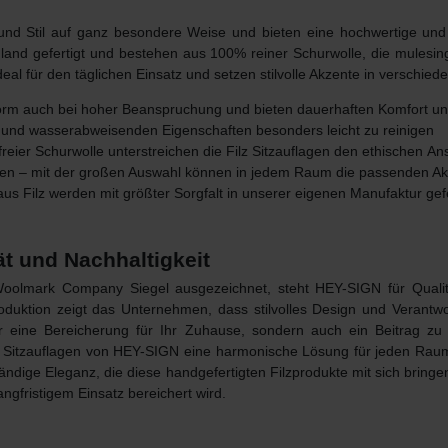
und Stil auf ganz besondere Weise und bieten eine hochwertige und
hland gefertigt und bestehen
aus 100% reiner Schurwolle
, die mulesin
al für den täglichen Einsatz und setzen stilvolle Akzente in verschi
 Form auch bei hoher Beanspruchung und bieten dauerhaften Komfort un
 und wasserabweisenden Eigenschaften besonders leicht zu reinigen
freier Schurwolle unterstreichen die Filz Sitzauflagen den ethischen
Ans
rben – mit der großen Auswahl können in jedem Raum die passenden A
 aus Filz werden mit größter Sorgfalt in unserer eigenen Manufaktur gefe
ät und Nachhaltigkeit
Woolmark Company
Siegel ausgezeichnet, steht HEY-SIGN für
Quali
roduktion zeigt das Unternehmen, dass stilvolles Design und Veran
nur eine Bereicherung für Ihr Zuhause, sondern auch ein Beitrag 
ilz Sitzauflagen von HEY-SIGN eine harmonische Lösung für jeden Rau
ändige Eleganz, die diese handgefertigten Filzprodukte mit sich brin
ngfristigem Einsatz bereichert wird.