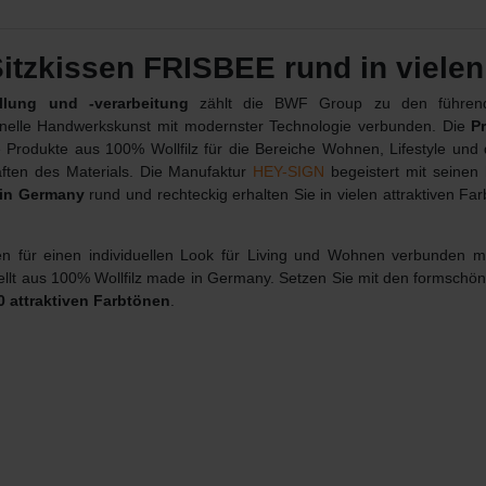
tzkissen FRISBEE rund in vielen
llung und -verarbeitung
zählt die BWF Group zu den führende
ionelle Handwerkskunst mit modernster Technologie verbunden. Die
P
 Produkte aus 100% Wollfilz für die Bereiche Wohnen, Lifestyle und
ften des Materials.
Die Manufaktur
HEY-SIGN
begeistert mit seinen 
in Germany
rund und rechteckig erhalten Sie in vielen attraktiven Fa
nen für einen individuellen Look für Living und Wohnen verbunden m
stellt aus 100% Wollfilz made in Germany. Setzen Sie mit den formsch
0 attraktiven Farbtönen
.