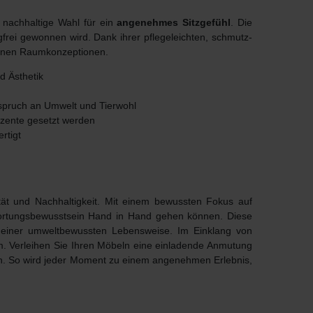
 nachhaltige Wahl für ein
angenehmes Sitzgefühl
. Die
gfrei gewonnen wird. Dank ihrer pflegeleichten, schmutz-
edenen Raumkonzeptionen.
d Ästhetik
pruch an Umwelt und Tierwohl
kzente gesetzt werden
rtigt
tät und Nachhaltigkeit
. Mit einem bewussten Fokus auf
twortungsbewusstsein Hand in Hand gehen können. Diese
zu einer umweltbewussten Lebensweise. Im Einklang von
m. Verleihen Sie Ihren Möbeln eine einladende Anmutung
gen. So wird jeder Moment zu einem angenehmen Erlebnis,