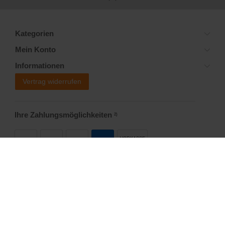
Kategorien
Mein Konto
Informationen
Vertrag widerrufen
Ihre Zahlungsmöglichkeiten
2)
VORKASSE
Versandoptionen
Social Media
Startseite
Allgemeine Geschäftsbedingungen
Widerrufsrecht
Datenschutzerklärung
Impressum