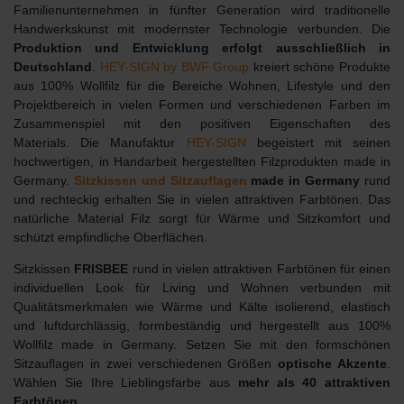
Familienunternehmen in fünfter Generation wird traditionelle
Handwerkskunst mit modernster Technologie verbunden. Die
Produktion und Entwicklung erfolgt ausschließlich in
Deutschland
.
HEY-SIGN by BWF Group
kreiert schöne Produkte
aus 100% Wollfilz für die Bereiche Wohnen, Lifestyle und den
Projektbereich in vielen Formen und verschiedenen Farben im
Zusammenspiel mit den positiven Eigenschaften des
Materials.
Die Manufaktur
HEY-SIGN
begeistert mit seinen
hochwertigen, in Handarbeit hergestellten Filzprodukten made in
Germany.
Sitzkissen und Sitzauflagen
made in Germany
rund
und rechteckig erhalten Sie in vielen attraktiven Farbtönen. Das
natürliche Material Filz sorgt für Wärme und Sitzkomfort und
schützt empfindliche Oberflächen.
Sitzkissen
FRISBEE
rund in vielen attraktiven Farbtönen für einen
individuellen Look für Living und Wohnen verbunden mit
Qualitätsmerkmalen wie Wärme und Kälte isolierend, elastisch
und luftdurchlässig, formbeständig und hergestellt aus 100%
Wollfilz made in Germany. Setzen Sie mit den formschönen
Sitzauflagen in zwei verschiedenen Größen
optische Akzente
.
Wählen Sie Ihre Lieblingsfarbe aus
mehr als 40 attraktiven
Farbtönen
.