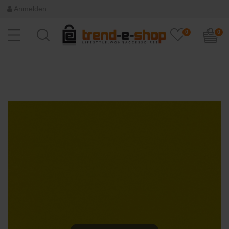
Anmelden
0
0