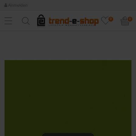
Anmelden
0
0