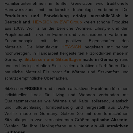
Familienunternehmen in fünfter Generation wird traditionelle
Handwerkskunst mit modernster Technologie verbunden. Die
Produktion und Entwicklung erfolgt ausschließlich in
Deutschland
.
HEY-SIGN by BWF Group
kreiert schöne Produkte
aus 100% Wollfilz für die Bereiche Wohnen, Lifestyle und den
Projektbereich in vielen Formen und verschiedenen Farben im
Zusammenspiel mit den positiven Eigenschaften des
Materials.
Die Manufaktur
HEY-SIGN
begeistert mit seinen
hochwertigen, in Handarbeit hergestellten Filzprodukten made in
Germany.
Sitzkissen und Sitzauflagen
made in Germany
rund
und rechteckig erhalten Sie in vielen attraktiven Farbtönen. Das
natürliche Material Filz sorgt für Wärme und Sitzkomfort und
schützt empfindliche Oberflächen.
Sitzkissen
FRISBEE
rund in vielen attraktiven Farbtönen für einen
individuellen Look für Living und Wohnen verbunden mit
Qualitätsmerkmalen wie Wärme und Kälte isolierend, elastisch
und luftdurchlässig, formbeständig und hergestellt aus 100%
Wollfilz made in Germany. Setzen Sie mit den formschönen
Sitzauflagen in zwei verschiedenen Größen
optische Akzente
.
Wählen Sie Ihre Lieblingsfarbe aus
mehr als 40 attraktiven
Farbtönen
.