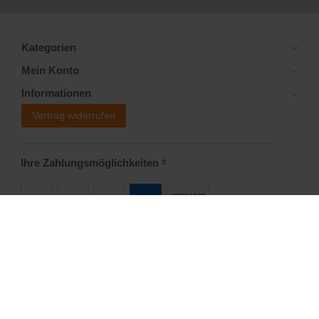
Kategorien
Mein Konto
Informationen
Vertrag widerrufen
Ihre Zahlungsmöglichkeiten
2)
VORKASSE
Versandoptionen
Social Media
Startseite
Allgemeine Geschäftsbedingungen
Widerrufsrecht
Datenschutzerklärung
Impressum