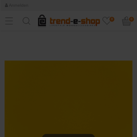
Anmelden
0
0