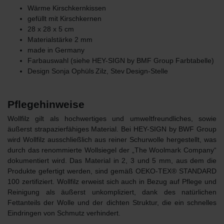
Wärme Kirschkernkissen
gefüllt mit Kirschkernen
28 x 28 x 5 cm
Materialstärke 2 mm
made in Germany
Farbauswahl (siehe HEY-SIGN by BMF Group Farbtabelle)
Design
Sonja Ophüls Zilz, Stev Design-Stelle
Pflegehinweise
Wollfilz gilt als hochwertiges und umweltfreundliches, sowie
äußerst strapazierfähiges Material. Bei HEY-SIGN by BWF Group
wird Wollfilz ausschließlich aus reiner Schurwolle hergestellt, was
durch das renommierte Wollsiegel der „The Woolmark Company“
dokumentiert wird. Das Material in 2, 3 und 5 mm, aus dem die
Produkte gefertigt werden, sind gemäß OEKO-TEX® STANDARD
100 zertifiziert. Wollfilz erweist sich auch in Bezug auf Pflege und
Reinigung als äußerst unkompliziert, dank des natürlichen
Fettanteils der Wolle und der dichten Struktur, die ein schnelles
Eindringen von Schmutz verhindert.