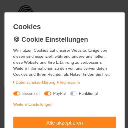
Cookies
Cookies
Wir nutzen Cookies auf unserer Website. Einige von
Wir nutzen Cookies auf unserer Website. Einige von
diesen sind essenziell, während andere uns helfen,
diesen sind essenziell, während andere uns helfen,
diese Website und Ihre Erfahrung zu verbessern.
diese Website und Ihre Erfahrung zu verbessern.
Weitere Informationen zu den von uns verwendeten
Weitere Informationen zu den von uns verwendeten
Cookies und Ihren Rechten als Nutzer finden Sie hier:
Cookies und Ihren Rechten als Nutzer finden Sie hier:
Daten­schutz­erklärung
Daten­schutz­erklärung
Impressum
Impressum
Essenziell
Essenziell
PayPal
PayPal
Funktional
Funktional
Weitere Einstellungen
Weitere Einstellungen
Alle akzeptieren
Alle akzeptieren