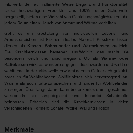
Filz verbinden auf raffinierte Weise Eleganz und Funktionalität.
Diese hochwertigen Produkte, aus 100% reiner Schurwolle
hergestellt, bieten eine Vielzahl von Gestaltungsmöglichkeiten, die
jedem Raum einen Hauch von Anmut und Wärme verleihen.
Geht es um
Gestaltung von individuellen Lebens- und
Arbeitsbereichen
, ist Filz ein ideales Material. Kirschkernkissen
dienen als
Kissen, Schmusetier und Wärmekissen
zugleich.
Die Kirschkernkissen bestehen aus Wollfilz, das macht sie
besonders weich und anschmiegsam. Ob als
Wärme- oder
Kältekissen
wirkt es wunderbar gegen Beschwerden und wirkt so
wohltuend. In der Mikrowelle erwärmt oder im Gefrierfach gekühlt,
sorgt es für Wohlbehagen. Wollfilz bietet sich hervorragend an,
Wärme als auch Kälte zu speichern und länger für Wohlbefinden
zu sorgen. Über lange Jahre kann bedenkenlos damit geschmust
werden, da sie langlebig sind und keinerlei Schadstoffe
beinhalten. Erhältlich sind die Kirschkernkissen in vielen
verschiedenen Formen: Schafe, Wolke, Wal und Frosch.
Merkmale